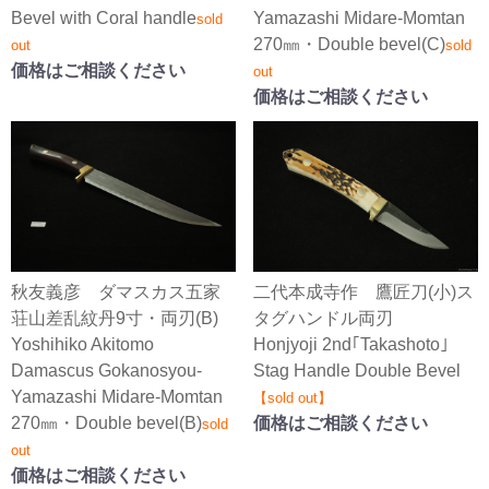
Bevel with Coral handle
Yamazashi Midare-Momtan
sold
270㎜・Double bevel(C)
out
sold
価格はご相談ください
out
価格はご相談ください
秋友義彦 ダマスカス五家
二代本成寺作 鷹匠刀(小)ス
荘山差乱紋丹9寸・両刃(B)
タグハンドル両刃
Yoshihiko Akitomo
Honjyoji 2nd｢Takashoto｣
Damascus Gokanosyou-
Stag Handle Double Bevel
Yamazashi Midare-Momtan
【sold out】
270㎜・Double bevel(B)
価格はご相談ください
sold
out
価格はご相談ください