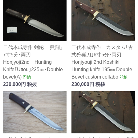
二代本成寺作 剣鉈 「熊闘」
二代本成寺作 カスタム｢古
7寸5分･両刃
式狩猟刀｣6寸5分･両刃
Honjyoji2nd Hunting
Honjyouji 2nd Koshiki
Knife｢Uttou｣225㎜･Double
Hunting knife 195㎜ Double
bevel(A)
Bevel custom collabo
即納
即納
230,000円 税抜
230,000円 税抜