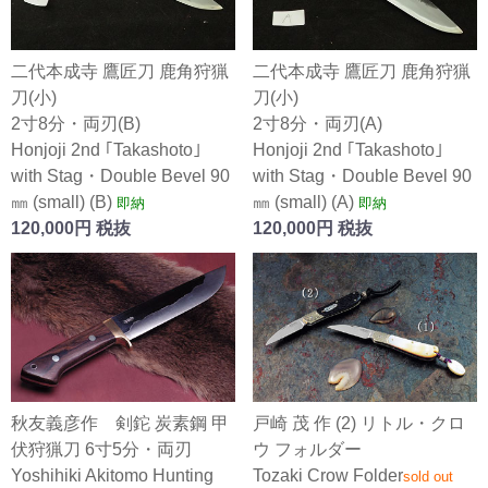
二代本成寺 鷹匠刀 鹿角狩猟
二代本成寺 鷹匠刀 鹿角狩猟
刀(小)
刀(小)
2寸8分・両刃(B)
2寸8分・両刃(A)
Honjoji 2nd ｢Takashoto｣
Honjoji 2nd ｢Takashoto｣
with Stag・Double Bevel 90
with Stag・Double Bevel 90
㎜ (small) (B)
㎜ (small) (A)
即納
即納
120,000円 税抜
120,000円 税抜
秋友義彦作 剣鉈 炭素鋼 甲
戸崎 茂 作 (2) リトル・クロ
伏狩猟刀 6寸5分・両刃
ウ フォルダー
Yoshihiki Akitomo Hunting
Tozaki Crow Folder
sold out