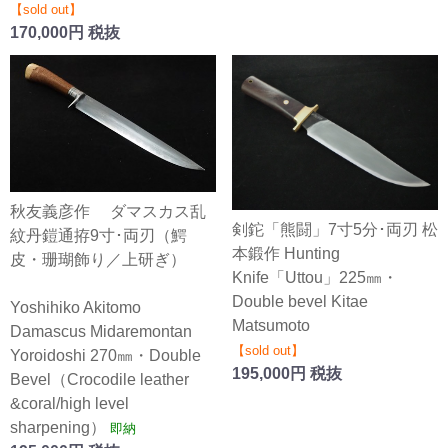
【sold out】
170,000円 税抜
秋友義彦作 ダマスカス乱
剣鉈「熊闘」7寸5分･両刃 松
紋丹鎧通拵9寸･両刃（鰐
本鍛作 Hunting
皮・珊瑚飾り／上研ぎ）
Knife「Uttou」225㎜・
Double bevel Kitae
Yoshihiko Akitomo
Matsumoto
Damascus Midaremontan
【sold out】
Yoroidoshi 270㎜・Double
195,000円 税抜
Bevel（Crocodile leather
&coral/high level
sharpening）
即納