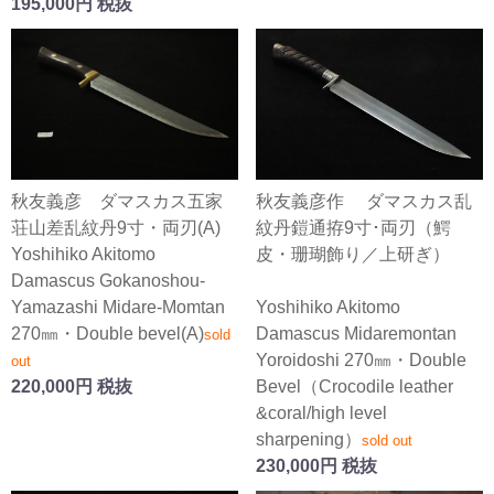
195,000円 税抜
秋友義彦作 ダマスカス乱
秋友義彦 ダマスカス五家
紋丹鎧通拵9寸･両刃（鰐
荘山差乱紋丹9寸・両刃(A)
皮・珊瑚飾り／上研ぎ）
Yoshihiko Akitomo
Damascus Gokanoshou-
Yoshihiko Akitomo
Yamazashi Midare-Momtan
Damascus Midaremontan
270㎜・Double bevel(A)
sold
Yoroidoshi 270㎜・Double
out
Bevel（Crocodile leather
220,000円 税抜
&coral/high level
sharpening）
sold out
230,000円 税抜