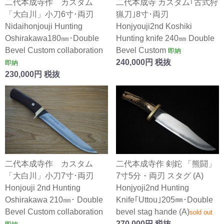
二代本成寺作 カスタム
二代本成寺 カスタム｢古式狩
「大白川」小刀6寸･両刃
猟刀｣8寸･両刃
Nidaihonjouji Hunting
Honjyouji2nd Koshiki
Oshirakawa180㎜･Double
Hunting knife 240㎜ Double
Bevel Custom collaboration
Bevel Custom
即納
240,000円 税抜
即納
230,000円 税抜
二代本成寺作 カスタム
二代本成寺作 剣鉈 「熊闘」
「大白川」小刀7寸･両刃
7寸5分・両刃 スタグ (A)
Honjouji 2nd Hunting
Honjyoji2nd Hunting
Oshirakawa 210㎜･ Double
Knife｢Uttou｣205㎜･Double
Bevel Custom collaboration
bevel stag hande (A)
sold out
270,000円 税抜