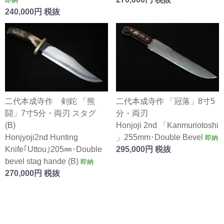
即納
240,000円 税抜
二代本成寺作 「冠落」8寸5
二代本成寺作 剣鉈 「熊
分・両刃
闘」7寸5分・両刃 スタグ
Honjoji 2nd 「Kanmuriotoshi
(B)
」255mm･Double Bevel
Honjyoji2nd Hunting
即納
295,000円 税抜
Knife｢Uttou｣205㎜･Double
bevel stag hande (B)
即納
270,000円 税抜