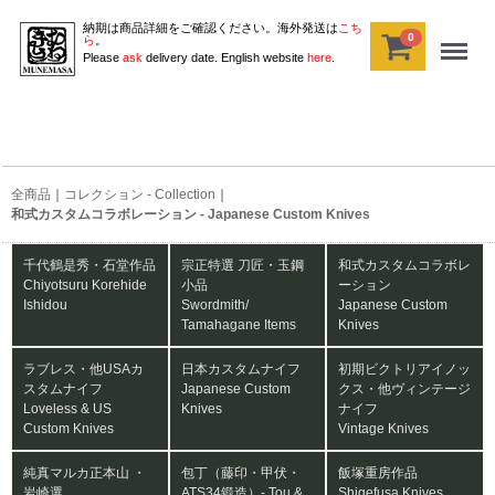
納期は商品詳細をご確認ください。海外発送は
こち
0
Menu
ら
。
Please
ask
delivery date. English website
here
.
全商品
コレクション - Collection
和式カスタムコラボレーション - Japanese Custom Knives
千代鶴是秀・石堂作品
宗正特選 刀匠・玉鋼
和式カスタムコラボレ
Chiyotsuru Korehide
小品
ーション
Ishidou
Swordmith/
Japanese Custom
Tamahagane Items
Knives
ラブレス・他USAカ
日本カスタムナイフ
初期ビクトリアイノッ
スタムナイフ
Japanese Custom
クス・他ヴィンテージ
Loveless & US
Knives
ナイフ
Custom Knives
Vintage Knives
純真マルカ正本山 ・
包丁（藤印・甲伏・
飯塚重房作品
岩崎選
ATS34鍛造）‐ Tou &
Shigefusa Knives