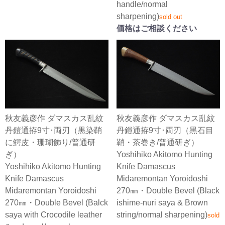
handle/normal
sharpening)
sold out
価格はご相談ください
秋友義彦作 ダマスカス乱紋
秋友義彦作 ダマスカス乱紋
丹鎧通拵9寸･両刃（黒染鞘
丹鎧通拵9寸･両刃（黒石目
に鰐皮・珊瑚飾り/普通研
鞘・茶巻き/普通研ぎ）
ぎ）
Yoshihiko Akitomo Hunting
Yoshihiko Akitomo Hunting
Knife Damascus
Knife Damascus
Midaremontan Yoroidoshi
Midaremontan Yoroidoshi
270㎜・Double Bevel (Black
270㎜・Double Bevel (Balck
ishime-nuri saya & Brown
saya with Crocodile leather
string/normal sharpening)
sold