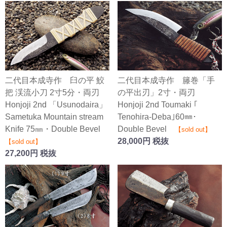
二代目本成寺作 臼の平 鮫
二代目本成寺作 籐巻「手
把 渓流小刀 2寸5分・両刃
の平出刃」2寸・両刃
Honjoji 2nd 「Usunodaira」
Honjoji 2nd Toumaki ｢
Sametuka Mountain stream
Tenohira-Deba｣60㎜･
Knife 75㎜・Double Bevel
Double Bevel
【sold out】
28,000円 税抜
【sold out】
27,200円 税抜