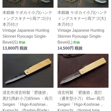
本鍛錬 ケボカイ小刀(ハンテ
本鍛錬 ケボカイ小刀(ハンテ
ィングスキナー) 両アゴ(小)
ィングスキナー) 両アゴ(大)
本刃付け
本刃付け
Vintage Japanese Hunting
Vintage Japanese Hunting
Skinner Ryouago Single-
Skinner Ryouago Single-
Bevel(S)
Bevel(L)
即納
即納
13,800円 税抜
14,500円 税抜
清玄作清玄特製「肥後拵」
清玄特製 「肥後拵」黒打
黒打(馬針小刀)65mm ・両刃
（通常型小刀） 65㎜･両刃
Seigen 「Higo-Koshirae」
Seigen「Higo-Koshirae 」
Kurouchi （Bashin-Blade）
Kurouchi （Normal type