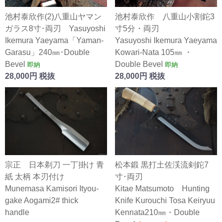
池村泰欣作(2)八重山ヤマン
池村泰欣作 八重山小割鉈3
ガラス8寸･両刃 Yasuyoshi
寸5分・両刃
Ikemura Yaeyama「Yaman-
Yasuyoshi Ikemura Yaeyama
Garasu」240㎜･Double
Kowari-Nata 105㎜ ・
Bevel
Double Bevel
即納
即納
28,000円 税抜
28,000円 税抜
宗正 日本剃刀 一丁掛け 青
松本鍛 黒打土佐渓流剣鉈7
紙 太柄 本刃付け
寸･両刃
Munemasa Kamisori Ityou-
Kitae Matsumoto Hunting
gake Aogami2# thick
Knife Kurouchi Tosa Keiryuu
handle
Kennata210㎜・Double