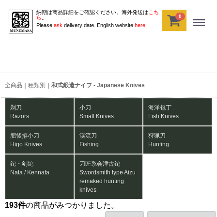
納期は商品詳細をご確認ください。海外発送は
こち
0
Menu
ら
。
Please
ask
delivery date. English website
here
.
全商品
種類別
和式鍛造ナイフ - Japanese Knives
剃刀
小刀
海洋包丁
Razors
Small Knives
Fish Knives
肥後拵小刀
渓流刀
狩猟刀
Higo Knives
Fishing
Hunting
鉈・剣鉈
刀匠系会津古鉈
Nata / Kennata
Swordsmith type Aizu
remaked hunting
knives
193
件
の商品がみつかりました。