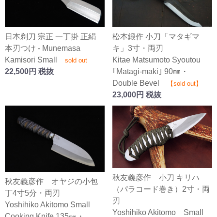
日本剃刀 宗正 一丁掛 正絹
松本鍛作 小刀「マタギマ
本刃つけ - Munemasa
キ」3寸・両刃
Kamisori Small
Kitae Matsumoto Syoutou
sold out
22,500円 税抜
｢Matagi-maki｣ 90㎜・
Double Bevel
【sold out】
23,000円 税抜
秋友義彦作 小刀 キリハ
秋友義彦作 オヤジの小包
（パラコード巻き）2寸・両
丁4寸5分・両刃
刃
Yoshihiko Akitomo Small
Yoshihiko Akitomo Small
Cooking Knife 135㎜・