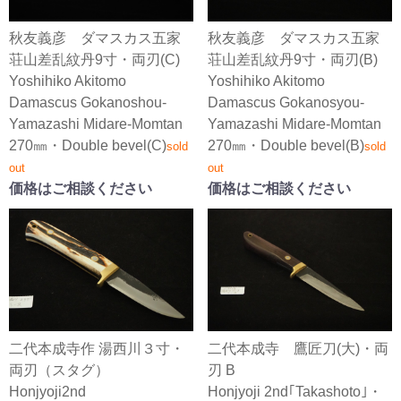
秋友義彦 ダマスカス五家
秋友義彦 ダマスカス五家
荘山差乱紋丹9寸・両刃(C)
荘山差乱紋丹9寸・両刃(B)
Yoshihiko Akitomo
Yoshihiko Akitomo
Damascus Gokanoshou-
Damascus Gokanosyou-
Yamazashi Midare-Momtan
Yamazashi Midare-Momtan
270㎜・Double bevel(C)
270㎜・Double bevel(B)
sold
sold
out
out
価格はご相談ください
価格はご相談ください
二代本成寺作 湯西川３寸・
二代本成寺 鷹匠刀(大)・両
両刃（スタグ）
刃 B
Honjyoji2nd
Honjyoji 2nd｢Takashoto｣・