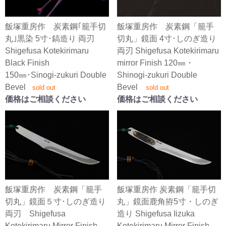
飯塚重房作 炭素鋼｢籠手切
飯塚重房作 炭素鋼「籠手
丸｣黒染 5寸･鎬造り 両刃
切丸」鏡面 4寸･しのぎ造り
Shigefusa Kotekirimaru
両刃 Shigefusa Kotekirimaru
Black Finish
mirror Finish 120㎜・
150㎜･Sinogi-zukuri Double
Shinogi-zukuri Double
Bevel
Bevel
sold out
sold out
価格はご相談ください
価格はご相談ください
飯塚重房作 炭素鋼「籠手
飯塚重房作 炭素鋼「籠手切
切丸」鏡面５寸･しのぎ造り
丸」鏡面鹿角拵5寸・しのぎ
両刃 Shigefusa
造り Shigefusa Iizuka
Kotekirimaru Mirror Finish
Kotekirimaru Mirror Finish