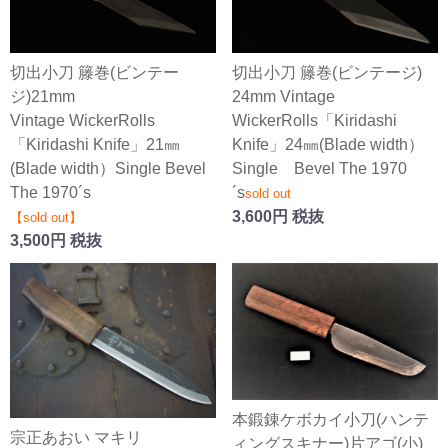
切出小刀 籐巻(ビンテー
切出小刀 籐巻(ビンテージ)
ジ)21mm
24mm Vintage
Vintage WickerRolls
WickerRolls「Kiridashi
「Kiridashi Knife」21㎜
Knife」24㎜(Blade width）
(Blade width）Single Bevel
Single Bevel The 1970
The 1970´s
´s
sold out
3,600円 税抜
【sold out】
3,500円 税抜
本鍛錬ケボカイ小刀(ハンテ
宗正あおい マキリ
ィングスキナー)片アゴ(小)