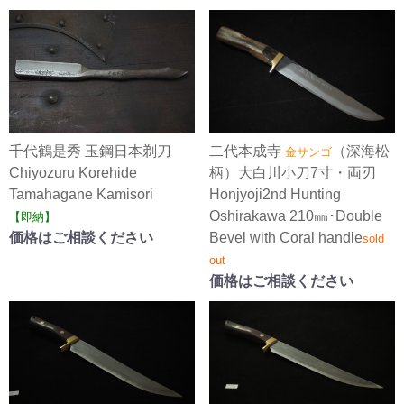
千代鶴是秀 玉鋼日本剃刀
二代本成寺
（深海松
金サンゴ
Chiyozuru Korehide
柄）大白川小刀7寸・両刃
Tamahagane Kamisori
Honjyoji2nd Hunting
Oshirakawa 210㎜･Double
【即納】
価格はご相談ください
Bevel with Coral handle
sold
out
価格はご相談ください