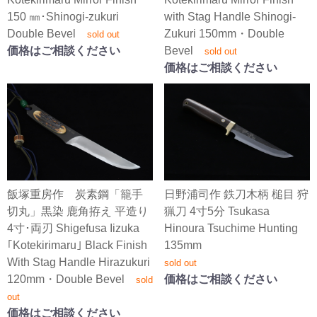
150 ㎜･Shinogi-zukuri
with Stag Handle Shinogi-
Double Bevel
Zukuri 150mm・Double
sold out
価格はご相談ください
Bevel
sold out
価格はご相談ください
飯塚重房作 炭素鋼「籠手
日野浦司作 鉄刀木柄 槌目 狩
切丸」黒染 鹿角拵え 平造り
猟刀 4寸5分 Tsukasa
4寸･両刃 Shigefusa Iizuka
Hinoura Tsuchime Hunting
｢Kotekirimaru｣ Black Finish
135mm
With Stag Handle Hirazukuri
sold out
120mm・Double Bevel
価格はご相談ください
sold
out
価格はご相談ください