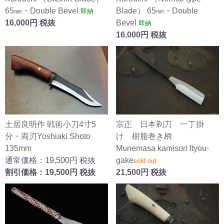
65㎜・Double Bevel
Blade） 65㎜・Double
即納
16,000円 税抜
Bevel
即納
16,000円 税抜
土居良明作 戦術小刀4寸5
宗正 日本剃刀 一丁掛
分・両刃Yoshiaki Shoto
け 樹脂巻き柄
135mm
Munemasa kamisori Ityou-
通常価格：19,500円 税抜
gake
sold out
割引価格：19,500円 税抜
21,500円 税抜