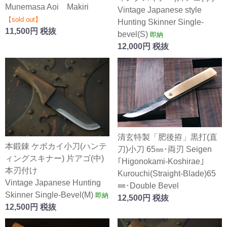
Munemasa Aoi Makiri
Vintage Japanese style
【sold out】
Hunting Skinner Single-
11,500円 税抜
bevel(S)
即納
12,000円 税抜
清玄特製「肥後拵」黒打(直
本鍛錬 ケボカイ小刀(ハンテ
刀)小刀 65㎜･両刃 Seigen
ィングスキナー) 片アゴ(中)
｢Higonokami-Koshirae｣
本刃付け
Kurouchi(Straight-Blade)65
Vintage Japanese Hunting
㎜･Double Bevel
Skinner Single-Bevel(M)
即納
12,500円 税抜
12,500円 税抜