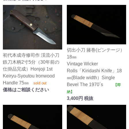
切出小刀 籐巻(ビンテージ）
初代本成寺修司作 渓流小刀
18㎜
鉄刀木柄2寸5分（30年前の
Vintage Wicker
仕掛品完成）Honjoji 1st
Rolls「Kiridashi Knife」18
Keiryu-Syoutou Ironwood
㎜(Blade width）Single
Handle 75㎜
sold out
Bevel The 1970´s
【即
価格はご相談ください
納】
3,400円 税抜