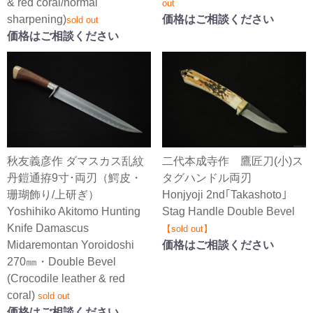
& red coral/normal
out
sharpening)
価格はご相談ください
sold out
価格はご相談ください
秋友義彦作 ダマスカス乱紋
二代本成寺作 鷹匠刀(小)ス
丹鎧通拵9寸･両刃（鰐皮・
タグハンドル両刃
珊瑚飾り/上研ぎ）
Honjyoji 2nd｢Takashoto｣
Yoshihiko Akitomo Hunting
Stag Handle Double Bevel
Knife Damascus
【sold out】
Midaremontan Yoroidoshi
価格はご相談ください
270㎜・Double Bevel
(Crocodile leather & red
coral)
sold out
価格はご相談ください