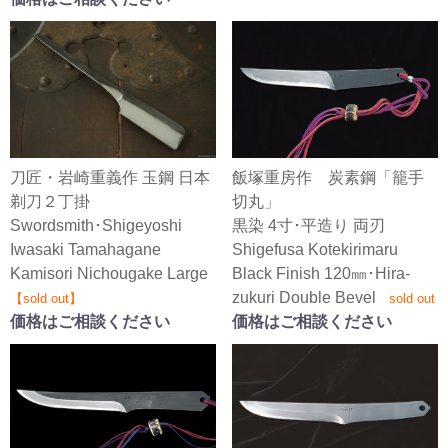
刀匠・岩崎重義作 玉鋼 日本
飯塚重房作 炭素鋼「籠手
剃刀２丁掛
切丸」
Swordsmith･Shigeyoshi
黒染 4寸･平造り 両刃
Iwasaki Tamahagane
Shigefusa Kotekirimaru
Kamisori Nichougake Large
Black Finish 120㎜･Hira-
zukuri Double Bevel
【sold out】
sold out
価格はご相談ください
価格はご相談ください