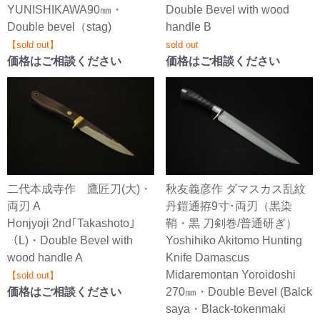
YUNISHIKAWA90㎜・
Double Bevel with wood
Double bevel（stag)
handle B
【sold out】
sold out
価格はご相談ください
価格はご相談ください
二代本成寺作 鷹匠刀(大)・
秋友義彦作 ダマスカス乱紋
両刃 A
丹鎧通拵9寸･両刃（黒染
Honjyoji 2nd｢Takashoto｣
鞘・黒 刀剣巻/普通研ぎ）
（L)・Double Bevel with
Yoshihiko Akitomo Hunting
wood handle A
Knife Damascus
Midaremontan Yoroidoshi
【sold out】
価格はご相談ください
270㎜・Double Bevel (Balck
saya・Black-tokenmaki