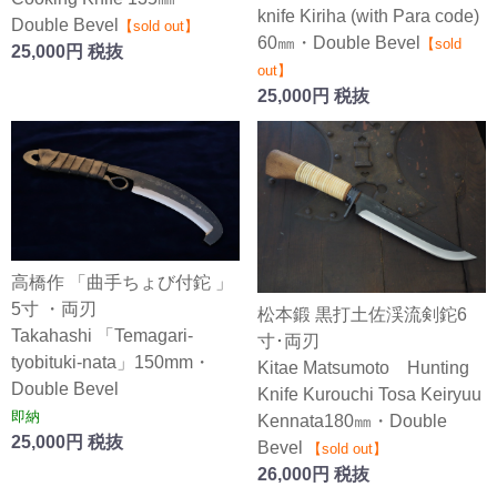
knife Kiriha (with Para code)
Double Bevel
【sold out】
60㎜・Double Bevel
【sold
25,000円 税抜
out】
25,000円 税抜
高橋作 「曲手ちょび付鉈 」
5寸 ・両刃
松本鍛 黒打土佐渓流剣鉈6
Takahashi 「Temagari-
寸･両刃
tyobituki-nata」150mm・
Kitae Matsumoto Hunting
Double Bevel
Knife Kurouchi Tosa Keiryuu
即納
Kennata180㎜・Double
25,000円 税抜
Bevel
【sold out】
26,000円 税抜