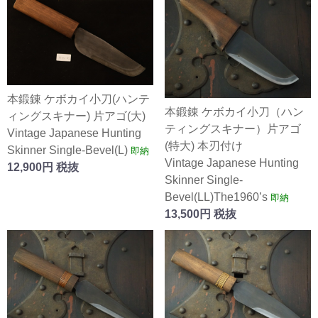
本鍛錬 ケボカイ小刀(ハンテ
本鍛錬 ケボカイ小刀（ハン
ィングスキナー) 片アゴ(大)
ティングスキナー）片アゴ
Vintage Japanese Hunting
(特大) 本刃付け
Skinner Single-Bevel(L)
即納
Vintage Japanese Hunting
12,900円 税抜
Skinner Single-
Bevel(LL)The1960’s
即納
13,500円 税抜