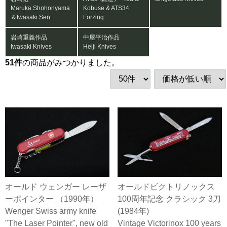
Maruka Shohonyama
Kobuse & ATS34
＆Iwasaki Sen
Forzing
岩崎重義作品
中屋平治作品
Iwasaki Knives
Heiji Knives
51
件
の商品がみつかりました。
オールド ウェンガー レーザ
オールドビクトリノックス
ーポインター （1990年）
100周年記念 クラシック 3刀
Wenger Swiss army knife
(1984年)
"The Laser Pointer", new old
Vintage Victorinox 100 years