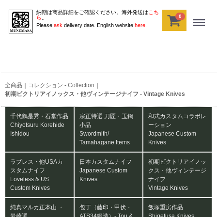
納期は商品詳細をご確認ください。海外発送は
こち
0
Menu
ら
。
Please
ask
delivery date. English website
here
.
全商品
コレクション - Collection
初期ビクトリアイノックス・他ヴィンテージナイフ - Vintage Knives
千代鶴是秀・石堂作品
宗正特選 刀匠・玉鋼
和式カスタムコラボレ
Chiyotsuru Korehide
小品
ーション
Ishidou
Swordmith/
Japanese Custom
Tamahagane Items
Knives
ラブレス・他USAカ
日本カスタムナイフ
初期ビクトリアイノッ
スタムナイフ
Japanese Custom
クス・他ヴィンテージ
Loveless & US
Knives
ナイフ
Custom Knives
Vintage Knives
純真マルカ正本山 ・
包丁（藤印・甲伏・
飯塚重房作品
岩崎選
ATS34鍛造）‐ Tou &
Shigefusa Knives