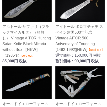
アルトール サファリ（ブラ
アイトール ボロマチェテ ス
ックマイカルタ）（箱無
ペイン建国500年記念
し） Vintage AITOR Hunting
Vintage AITOR 500
Safari Knife Black Micarta
Aniversary of Founding
without Box ［NEW］
(1492-1992)[NEW]
【sold out】
（1985’s）
通常価格：150,000円 税抜
sold out
85,000円 税抜
割引価格：90,000円 税抜
オールドイエローフォース
オールドイエローフォース