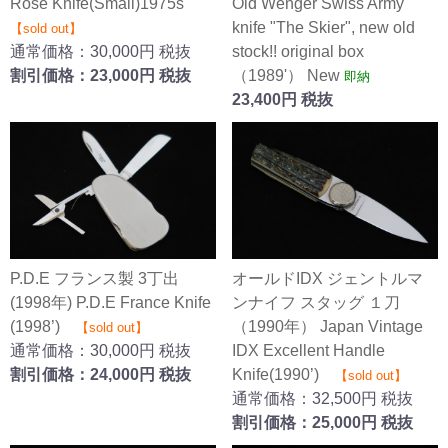
Old Wenger Swiss Army
Rose Knife(Small)1975s
knife "The Skier", new old
【sold out】
stock!! original box
通常価格：30,000円 税抜
（1989'） New
割引価格：23,000円 税抜
即納
23,400円 税抜
オールドIDX ジェントルマ
P.D.E フランス製 3丁出
ンナイフ スタッグ １刀
(1998年) P.D.E France Knife
（1990年） Japan Vintage
(1998’)
【sold out】
IDX Excellent Handle
通常価格：30,000円 税抜
Knife(1990’)
割引価格：24,000円 税抜
【sold out】
通常価格：32,500円 税抜
割引価格：25,000円 税抜