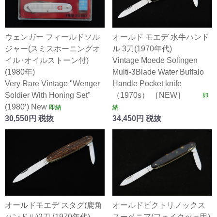
ウェンガー フィールドソル
オールド モエデ 水牛ハンド
ジャー(スミスホーニングオ
ル 3刀(1970年代)
イル･オイルストーン付)
Vintage Moede Solingen
(1980年)
Multi-3Blade Water Buffalo
Very Rare Vintage "Wenger
Handle Pocket knife
Soldier With Honing Set"
（1970s） ［NEW］
即
(1980’) New
即納
納
30,550円 税抜
34,450円 税抜
オールドモエデ スタグ(鹿角
オールドビクトリノックス
ハンドル)2刀 (1970年代)
スーベニア(フェイクべっ甲)