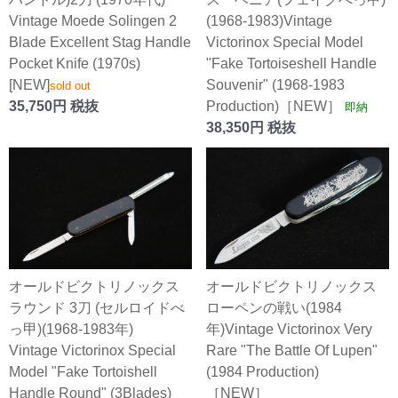
Vintage Moede Solingen 2
(1968-1983)Vintage
Blade Excellent Stag Handle
Victorinox Special Model
Pocket Knife (1970s)
"Fake Tortoiseshell Handle
[NEW]
Souvenir" (1968-1983
sold out
35,750円 税抜
Production)［NEW］
即納
38,350円 税抜
オールドビクトリノックス
オールドビクトリノックス
ラウンド 3刀 (セルロイドべ
ローペンの戦い(1984
っ甲)(1968-1983年)
年)Vintage Victorinox Very
Vintage Victorinox Special
Rare "The Battle Of Lupen"
Model "Fake Tortoishell
(1984 Production)
Handle Round" (3Blades)
［NEW］