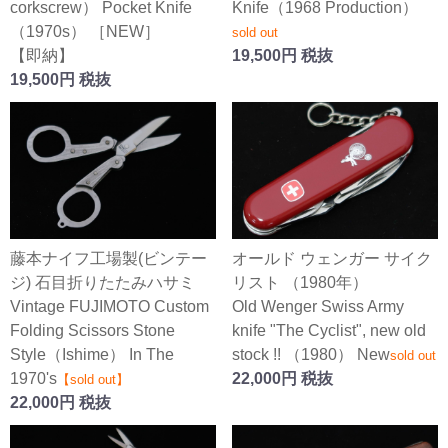
corkscrew） Pocket Knife
Knife（1968 Production）
（1970s） ［NEW］
sold out
【即納】
19,500円 税抜
19,500円 税抜
オールド ウェンガー サイク
藤本ナイフ工場製(ビンテー
リスト （1980年）
ジ) 石目折りたたみハサミ
Old Wenger Swiss Army
Vintage FUJIMOTO Custom
knife "The Cyclist", new old
Folding Scissors Stone
stock !! （1980） New
Style（Ishime） In The
sold out
22,000円 税抜
1970's
【sold out】
22,000円 税抜