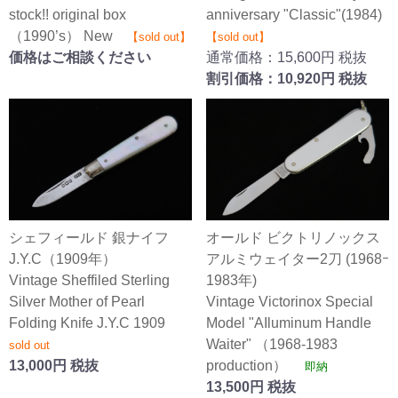
stock!! original box
anniversary "Classic"(1984)
（1990’s） New
【sold out】
【sold out】
価格はご相談ください
通常価格：15,600円 税抜
割引価格：10,920円 税抜
シェフィールド 銀ナイフ
オールド ビクトリノックス
J.Y.C（1909年）
アルミウェイター2刀 (1968ｰ
Vintage Sheffiled Sterling
1983年)
Silver Mother of Pearl
Vintage Victorinox Special
Folding Knife J.Y.C 1909
Model "AIluminum Handle
Waiter" （1968-1983
sold out
13,000円 税抜
production）
即納
13,500円 税抜