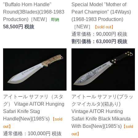
"Buffalo Horn Handle"
Special Model "Mother of
Round(3Blades)(1968-1983
Pearl Champion" (14Ways)
Production)［NEW］
(1968-1983 Production)
即納
58,500円 税抜
［NEW］
【sold out】
通常価格：90,000円 税抜
割引価格：63,000円 税抜
アイトール サファリ（スタ
アイトール サファリ(ブラッ
グ） Vitage AITOR Hunging
クマイカルタ)(箱あり)
Safari Knife Stag
Vintage AITOR Hunting
Handle[New](1985’s)
Safari Knife Black Mikaruta
【sold
With Box[New](1985’s)
out】
【sold
通常価格：100,000円 税抜
out】