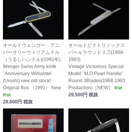
オールドウェンガー アニ
オールドビクトリノックス
バーサリーウィリアムテル
パールラウンド３刀(1968-
（うるしハンドル)(1991年)
1983)
Wenger Swiss Army knife
Vintage Victorinox Special
"Anniversary Williamtel
Model "M.O.Pearl Handle"
(Urushi) new old stock!
Round 3Blades(1968-1983
Original Box （1991） New
Prodaction)［NEW］
即納
29,500円 税抜
即納
28,600円 税抜