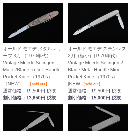
オールド モエデ メタルレリ
オールド モエデ ステンレス
ーフ 3刀 （1970年代）
2刀（極小）(1970年代)
Vintage Moede Solingen
Vintage Moede Solingen 2
Multi-2Blade Relief- Handle
Blade Metal Handle Mini-
Pocket Knife （1970s）
Pocket Knife （1970s）
［NEW］
[NEW]
【sold out】
【sold out】
通常価格：19,500円 税抜
通常価格：19,500円 税抜
割引価格：13,650円 税抜
割引価格：15,000円 税抜