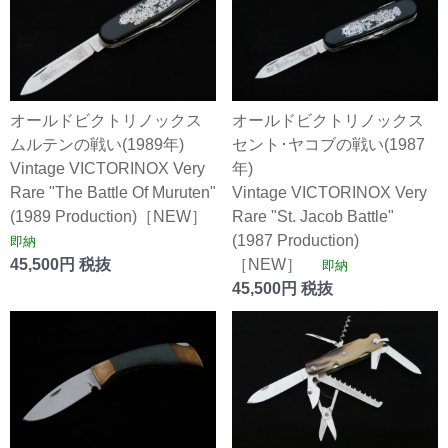
オールドビクトリノックス
オールドビクトリノックス
ムルテンの戦い(1989年)
セント･ヤコブの戦い(1987
Vintage VICTORINOX Very
年)
Rare "The Battle Of Muruten"
Vintage VICTORINOX Very
(1989 Production)［NEW］
Rare "St. Jacob Battle"
(1987 Production)
即納
45,500円 税抜
［NEW］
即納
45,500円 税抜