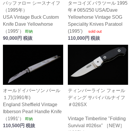
バッファロー シースナイフ
ターコイズ パラツール 1995
（1995年）
年＃065/250 USA/Dave
USA Vintage Buck Custom
Yellowhorse Vintage SOG
Knife Dave Yellowhorse
Speciality Knives Paratool
（1995’）
(1995’)
即納
sold out
90,000円 税抜
110,000円 税抜
オールドイバーソン パール
ティンバーライン フォール
１刀(1991年)
ディング サバイバルナイフ
England Sheffield Vintage
＃026SX
Ibberson Pearl Handle Knife
（1991’）
Vintage Timberline "Folding
即納
110,500円 税抜
Survival #026sx" ［NEW］