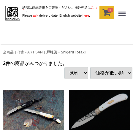
納期は商品詳細をご確認ください。海外発送は
こち
0
Menu
ら
。
Please
ask
delivery date. English website
here
.
全商品
作家 - ARTISAN
戸崎茂 − Shigeru Tozaki
2
件
の商品がみつかりました。