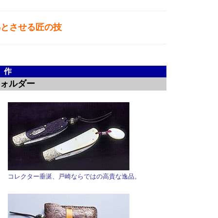
彿とさせる匠の技
作
）
フォルダー
コレクター垂涎、戸崎ならではの高貴な逸品。