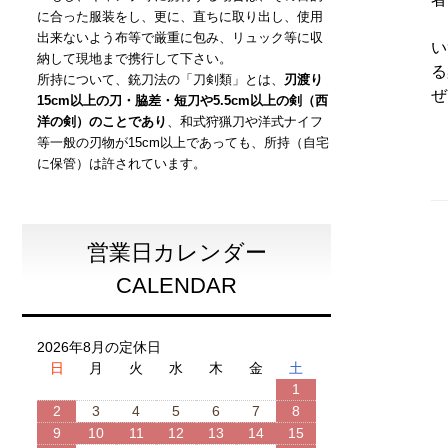
に合った服装をし、更に、直ちに取り出し、使用
出来ないよう布等で厳重に包み、リュック等に収
い
納して現地まで携行して下さい。
る
所持について、銃刀法の「刀剣類」とは、
刃渡り
ぜ
15cm以上の刀・脇差・短刀や5.5cm以上の剣（西
洋の剣）のことであり
、和式狩猟刀や洋式ナイフ
等一般の刃物が15cm以上であっても、所持（自宅
に保管）は許されています。
営業日カレンダー
CALENDAR
2026年8月の定休日
日
月
火
水
木
金
土
1
2
3
4
5
6
7
8
9
10
11
12
13
14
15