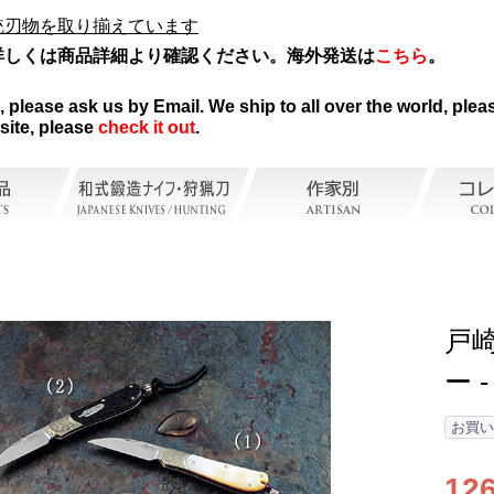
統刃物を取り揃えています
詳しくは商品詳細より確認ください。海外発送は
こちら
。
。
please ask us by Email. We ship to all over the world, pleas
site, please
check it out
.
戸
ー -
お買い
12