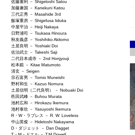
佐藤重利 － Shigetoshi Satou
加藤兼国 － Kanekuni Katou
三代正秀 － Masahide 3rd
飯塚重房 － Shigefusa Iiduka
中屋平治 － Heiji Nakaya
日野浦司 － Tsukasa Hinoura
秋友義彦 － Yoshihiko Akitomo
土居良明 － Yoshiaki Doi
佐治武士 － Takeshi Saji
二代目本成寺 － 2nd Honjyouji
松本鍛 － Kitae Matumoto
清玄 － Seigen
宗石富男 － Tomio Muneishi
野村和生 － Kazuo Nomura
土居信明（二代良明） － Nobuaki Doi
邑田武峰 － Buhou Murata
池村広和 － Hirokazu Ikemura
池村泰欣 － Yasuyoshi Ikemura
R・W・ラブレス － R. W. Loveless
中山英俊 － Hidetoshi Nakayama
D・ダジェット － Dan Dagget
T・M・ドエル － T.M.Dowell