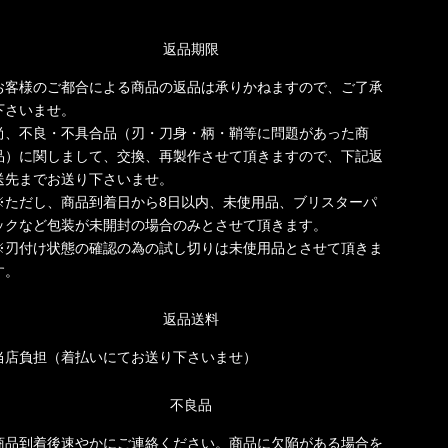
返品期限
お客様のご都合による商品の返品は承りかねますので、ご了承
下さいませ。
尚、不良・不具合品（刃・刀身・柄・鞘等に問題があった商
品）に関しまして、交換、再製作させて頂きますので、下記返
送先までお送り下さいませ。
※ただし、商品到着日から8日以内、未使用品、ブリスターパ
ックなど包装が未開封の場合のみとさせて頂きます。
※刃付け状態の確認の為の試し切りは未使用品とさせて頂きま
す。
返品送料
当店負担（着払いにてお送り下さいませ）
不良品
商品到着後速やかにご連絡ください。商品に欠陥がある場合を