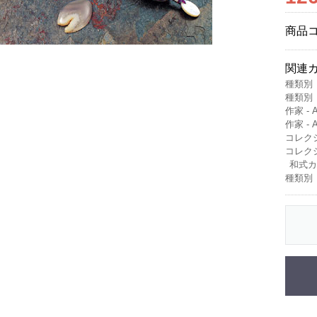
商品
関連
種類別
種類別
作家 - 
作家 - 
コレクショ
コレクショ
和式カス
種類別