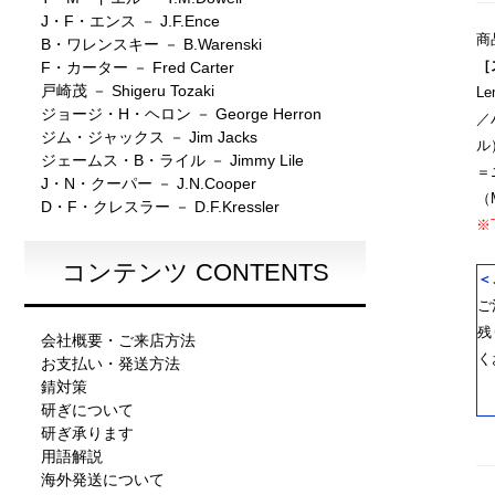
J・F・エンス － J.F.Ence
商
B・ワレンスキー － B.Warenski
［
F・カーター － Fred Carter
戸崎茂 － Shigeru Tozaki
L
ジョージ・H・ヘロン － George Herron
／
ジム・ジャックス － Jim Jacks
ル
ジェームス・B・ライル － Jimmy Lile
＝
J・N・クーパー － J.N.Cooper
（M
D・F・クレスラー － D.F.Kressler
※
コンテンツ CONTENTS
＜
ご
残
会社概要・ご来店方法
く
お支払い・発送方法
錆対策
研ぎについて
研ぎ承ります
用語解説
海外発送について