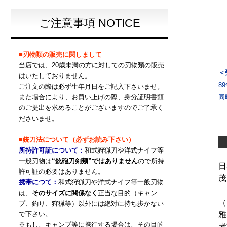
ご注意事項 NOTICE
■刃物類の販売に関しまして
当店では、20歳未満の方に対しての刃物類の販売
＜
はいたしておりません。
8
ご注文の際は必ず生年月日をご記入下さいませ。
また場合により、お買い上げの際、身分証明書類
同
のご提出を求めることがございますのでご了承く
ださいませ。
■銃刀法について（必ずお読み下さい）
所持許可証について：
和式狩猟刀や洋式ナイフ等
一般刃物は
“銃砲刀剣類”ではありません
ので所持
日
許可証の必要はありません。
茂
携帯につて：
和式狩猟刀や洋式ナイフ等一般刃物
は、
そのサイズに関係なく
正当な目的（キャン
（
プ、釣り、狩猟等）以外には絶対に持ち歩かない
で下さい。
雅
※もし、キャンプ等に携行する場合は、その目的
者