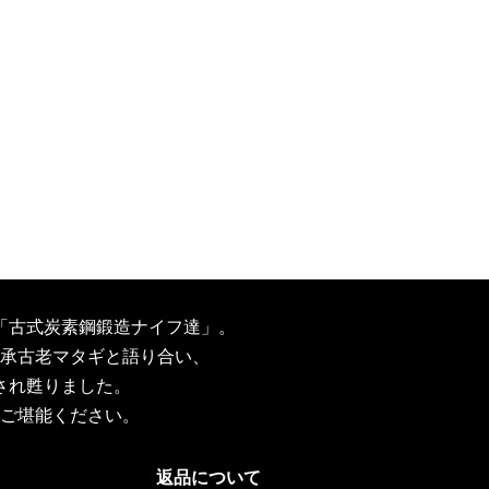
「古式炭素鋼鍛造ナイフ達」。
承古老マタギと語り合い、
され甦りました。
ご堪能ください。
返品について