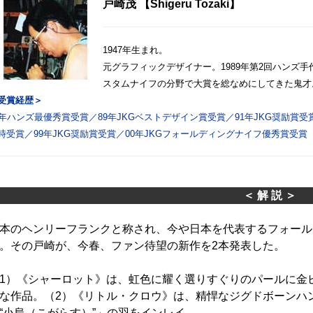
戸崎茂 【Shigeru Tozaki】
1947年生まれ。
元グラフィックデザイナー。1989年第2回ハンズ
スタムナイフの分野で大賞を総なめにしてきた鬼才
受賞経歴＞
9年ハンズ最優秀賞受賞／89年JKGベストデザイン賞受賞／91年JKG奨励賞
時受賞／99年JKG奨励賞受賞／00年JKGフォールディングナイフ優秀賞受賞
＜ 解 説 ＞
本のヘンリーフランクと称され、今や日本を代表するフォール
。その戸崎が、今春、ファン待望の新作を2本発表した。
1）《シャーロット》は、虹色に耀く選りすぐりのパールに金
な作品。（2）《リトル・クロウ》は、精悍なジグドボーンハ
“小烏（こがらす）”」の羽をインレイ。