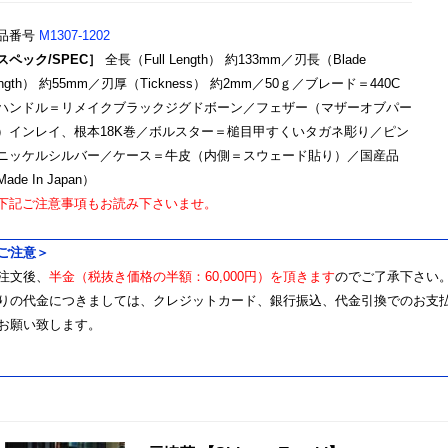
品番号
M1307-1202
スペック/SPEC］
全長（Full Length） 約133mm／刃長（Blade
ength） 約55mm／刃厚（Tickness） 約2mm／50ｇ／ブレード＝440C
ハンドル＝リメイクブラックジグドボーン／フェザー（マザーオブパー
）インレイ、根本18K巻／ボルスター＝槌目甲すくいタガネ彫り／ピン
ニッケルシルバー／ケース＝牛皮（内側＝スウェード貼り）／国産品
ade In Japan）
下記ご注意事項もお読み下さいませ。
ご注意＞
注文後、
半金（税抜き価格の半額：60,000円）を頂きます
のでご了承下さい
りの代金につきましては、クレジットカード、銀行振込、代金引換でのお支払
お願い致します。