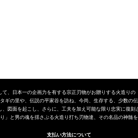
して、日本一の企画力を有する宗正刃物がお贈りする火造りの
タギの里や、伝説の平家谷を訪ね、今尚、生存する、少数の伝
し、図面を起こし、さらに、工夫を加え可能な限り忠実に復刻
り」と男の魂を揺さぶる火造り打ち刃物達、その名品の神髄を
支払い方法について