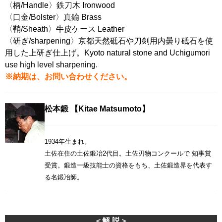
〈柄/Handle〉鉄刀木 Ironwood
〈口金/Bolster〉真鍮 Brass
〈鞘/Sheath〉牛皮ケース Leather
〈研ぎ/sharpening〉京都天然砥石や刀剣用内曇り砥石を使
用した上研ぎ仕上げ。Kyoto natural stone and Uchigumori
use high level sharpening.
※納期は、お問い合わせください。
松本鍛 【Kitae Matsumoto】
1934
年生まれ。
土佐在住の土佐鍛冶2代目。土佐刃物コンクールで 知事賞
受賞。鍛造一級技能士の資格をもち、土佐鍛造界を代表す
る名鍛冶師。
＜解 説＞