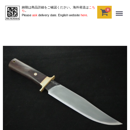
納期は商品詳細をご確認ください。海外発送は
こち
0
Menu
ら
。
Please
ask
delivery date. English website
here
.