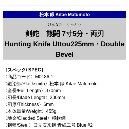
松本 鍛 Kitae Matumoto
けんなた うっとう
剣鉈 熊闘 7寸5分・両刃
Hunting Knife Uttou225mm・Double
Bevel
［スペック/ SPEC］
〈商品コード〉M0186-1
〈鍛冶師/Blacksmith〉松本 鍛 Kitae Matumoto
〈全長/Full Length〉370mm
〈刃長/Blade Length〉230mm
〈刃厚/Thickness〉6mm
〈本体重量/Weight〉455g
〈地金/Cladded Steel〉極軟鋼
〈鋼種/Steel〉日立安来鋼 青紙二号 Blue #2