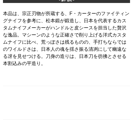
本品は、宗正刃物が所蔵する、F・カーターのファイティン
グナイフを参考に、松本鍛が鍛造し、日本を代表するカス
タムナイフメーカーがハンドルと皮シースを担当した贅沢
な逸品。マシーンのような正確さで削り上げる洋式カスタ
ムナイフに比べ、荒っぽさは残るものの、手打ちならでは
のワイルドさは、日本人の魂を揺さ振る清冽にして幽遠な
る冴を見せつける。刀身の造りは、日本刀を彷彿とさせる
本割込みの平造り。