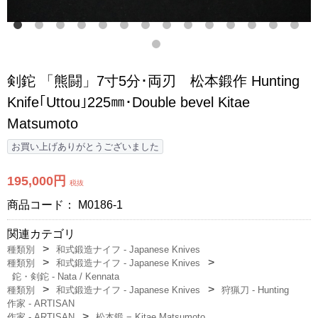
剣鉈 「熊闘」7寸5分･両刃 松本鍛作 Hunting
Knife｢Uttou｣225㎜･Double bevel Kitae
Matsumoto
お買い上げありがとうございました
195,000円
税抜
商品コード：
M0186-1
関連カテゴリ
種類別
和式鍛造ナイフ - Japanese Knives
種類別
和式鍛造ナイフ - Japanese Knives
鉈・剣鉈 - Nata / Kennata
種類別
和式鍛造ナイフ - Japanese Knives
狩猟刀 - Hunting
作家 - ARTISAN
作家 - ARTISAN
松本鍛 − Kitae Matsumoto