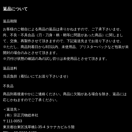
返品について
返品期限
お客様のご都合による商品の返品は承りかねますので、ご了承下さいませ。
尚、不良・不具合品（刃・刀身・柄・鞘等に問題があった商品）に関しまし
て、交換、再製作させて頂きますので、下記返送先までお送り下さいませ。
※ただし、商品到着日から8日以内、未使用品、ブリスターパックなど包装が未
開封の場合のみとさせて頂きます。
※刃付け状態の確認の為の試し切りは未使用品とさせて頂きます。
返品送料
当店負担（着払いにてお送り下さいませ）
不良品
商品到着後速やかにご連絡ください。商品に欠陥がある場合を除き、返品には
応じかねますのでご了承ください。
＜返送先＞
（有）宗正刃物総本社
〒111-0053
東京都台東区浅草橋1-35-4 タケナカビル５階