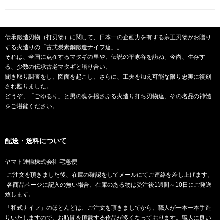
伝承鍛造刃物（打刃物）に関して、日本一の企画力を有する宗正刃物がお贈り
する火造りの「古式炭素鋼鍛造ナイフ達」。
それは、全国に点在するマタギの里や、伝説の平家谷を訪ね、今尚、生存す
る、少数の伝承古老マタギと語り合い、
聞き取り調査をし、図面を起こし、さらに、工夫を加え可能な限り忠実に復刻
され甦りました。
どうぞ、「ごゆるり」と男の魂を揺さぶる火造り打ち刃物達、その名品の神髄
をご堪能ください。
配送・送料について
ヤマト運輸株式会社 宅急便
-ご注文を頂きました後、在庫の確認をしてメールにてご連絡を差し上げます。
-各商品ページに記入の無い場合、在庫のある物は受注後1週間～10日にご発送
致します。
「和式ナイフ」のほとんどは、ご注文を頂きましてから、職人が一本一本手造
りいたしますので、お時間を頂戴する作品が多くなっております。職人に良い