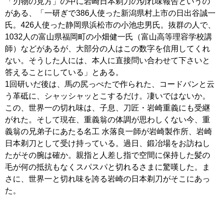
「刃物の見方」の中に岩崎日本剃刀の切れ味報告というの
がある、「一研ぎで386人使った新潟県村上市の日出谷誠一
氏。426人使った静岡県浜松市の小池忠男氏。抜群の人で、
1032人の富山県福岡町の小畑健一氏（富山高等理容学校講
師）などがあるが、大部分の人はこの数字を信用してくれ
ない。そうした人には、本人に直接問い合わせて下さいと
答えることにしている」とある。
1回研いだ後は、馬の尻っぺたで作られた、コードバンと云
う革砥に、シャッシャッとこするだけ。凄いではないか。
この、世界一の切れ味は、子息、刀匠・岩崎重義にも受継
がれた。そして現在、重義翁の体調が思わしくない今、重
義翁の兄弟子にあたる名工 水落良一師が岩崎製作所、岩崎
日本剃刀として受け持っている。過日、鍛冶場をお訪ねし
たがその腕は確か。親指と人差し指で空間に保持した髪の
毛が何の抵抗もなくスパスパと切れるさまに驚嘆した。ま
さに、世界一と切れ味を誇る岩崎の日本剃刀がそこにあっ
た。