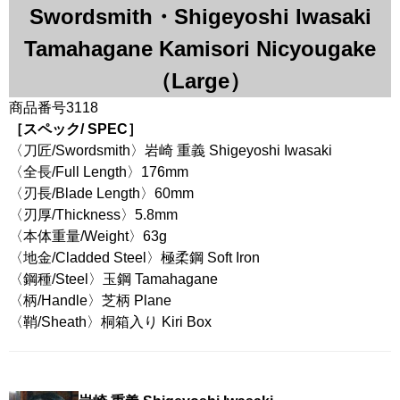
Swordsmith・Shigeyoshi Iwasaki
Tamahagane Kamisori Nicyougake
（Large）
商品番号3118
［スペック/ SPEC］
〈刀匠/Swordsmith〉岩崎 重義 Shigeyoshi Iwasaki
〈全長/Full Length〉176mm
〈刃長/Blade Length〉60mm
〈刃厚/Thickness〉5.8mm
〈本体重量/Weight〉63g
〈地金/Cladded Steel〉極柔鋼 Soft Iron
〈鋼種/Steel〉玉鋼 Tamahagane
〈柄/Handle〉芝柄 Plane
〈鞘/Sheath〉桐箱入り Kiri Box