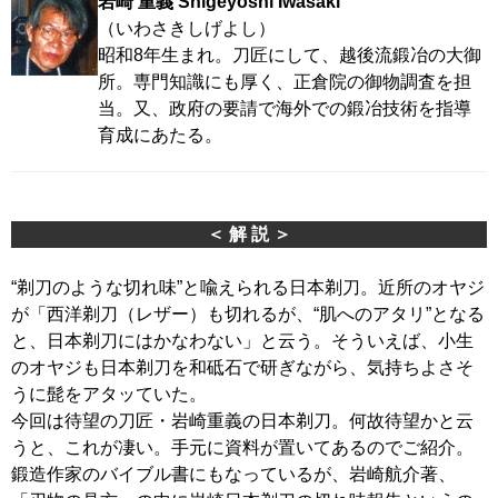
岩崎 重義 Shigeyoshi Iwasaki
（いわさきしげよし）
昭和8年生まれ。刀匠にして、越後流鍛冶の大御
所。専門知識にも厚く、正倉院の御物調査を担
当。又、政府の要請で海外での鍛冶技術を指導
育成にあたる。
＜ 解 説 ＞
“剃刀のような切れ味”と喩えられる日本剃刀。近所のオヤジ
が「西洋剃刀（レザー）も切れるが、“肌へのアタリ”となる
と、日本剃刀にはかなわない」と云う。そういえば、小生
のオヤジも日本剃刀を和砥石で研ぎながら、気持ちよさそ
うに髭をアタッていた。
今回は待望の刀匠・岩崎重義の日本剃刀。何故待望かと云
うと、これが凄い。手元に資料が置いてあるのでご紹介。
鍛造作家のバイブル書にもなっているが、岩崎航介著、