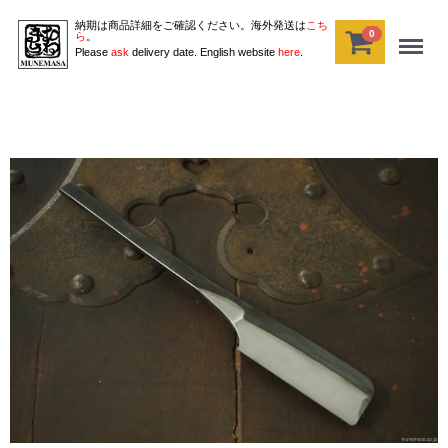
納期は商品詳細をご確認ください。海外発送は
こち
0
Menu
ら
。
Please
ask
delivery date. English website
here
.