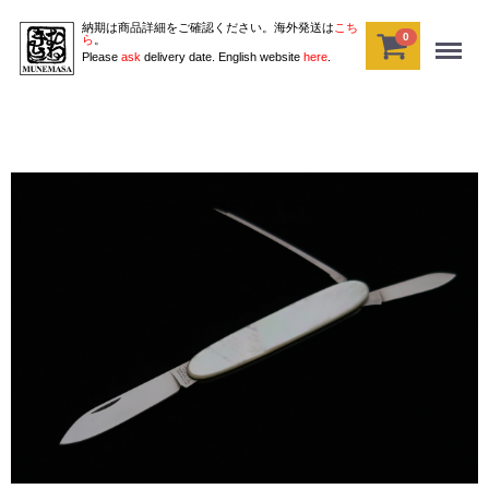
納期は商品詳細をご確認ください。海外発送は
こち
0
Menu
ら
。
Please
ask
delivery date. English website
here
.