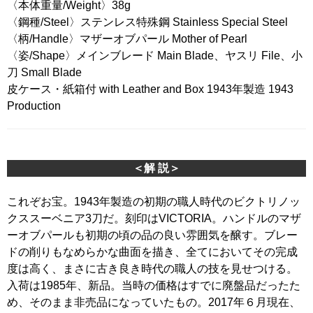
〈本体重量/Weight〉38g
〈鋼種/Steel〉ステンレス特殊鋼 Stainless Special Steel
〈柄/Handle〉マザーオブパール Mother of Pearl
〈姿/Shape〉メインブレード Main Blade、ヤスリ File、小
刀 Small Blade
皮ケース・紙箱付 with Leather and Box 1943年製造 1943
Production
＜解 説＞
これぞお宝。1943年製造の初期の職人時代のビクトリノッ
クススーベニア3刀だ。刻印はVICTORIA。ハンドルのマザ
ーオブパールも初期の頃の品の良い雰囲気を醸す。ブレー
ドの削りもなめらかな曲面を描き、全てにおいてその完成
度は高く、まさに古き良き時代の職人の技を見せつける。
入荷は1985年、新品。当時の価格はすでに廃盤品だったた
め、そのまま非売品になっていたもの。2017年６月現在、