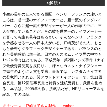
＜解 説＞
小生の長年の友人である巨匠・ヘンリーフランクの凄いと
ころは、超一流のナイフメーカーと、超一流のイングレイ
バー、さらに超一流のデザイナーが一人の作家の中に、三
人存在していることだ。その彼を世界一のナイフメーカー
と言っても誰も異存はあるまい。そんなヘンリーフランク
を予感させる一人の日本人がいる。戸崎茂がその人。もと
もと優秀なグラフィックデザイナーであり、バランスのと
れた美的感覚は超一流。日本のカスタムナイフ界の中でも
1〜2を争うほどである。平成元年、第2回ハンズ手作りナイ
フ最優秀賞受賞を皮切りに、様々なカスタムナイフショー
で毎年のように大賞を受賞。最近では、カスタムナイフ界
の登竜門とされる、関アウトドアナイフショーで、第11回
会長賞、第12回理事長賞と特賞を連続受賞し、衆目を集め
る。本品は、2005年の作。所蔵品だが、HPリニューアルを
記念しての出品。
※皮シース（戸崎裕子さん製作） Leather