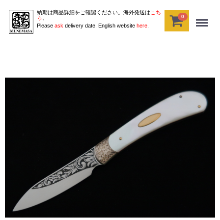
納期は商品詳細をご確認ください。海外発送は
こち
0
Menu
ら
。
Please
ask
delivery date. English website
here
.