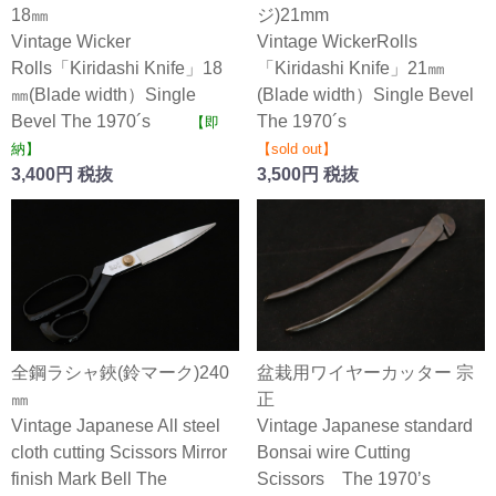
18㎜
ジ)21mm
Vintage Wicker
Vintage WickerRolls
Rolls「Kiridashi Knife」18
「Kiridashi Knife」21㎜
㎜(Blade width）Single
(Blade width）Single Bevel
Bevel The 1970´s
The 1970´s
【即
納】
【sold out】
3,400円 税抜
3,500円 税抜
全鋼ラシャ鋏(鈴マーク)240
盆栽用ワイヤーカッター 宗
㎜
正
Vintage Japanese All steel
Vintage Japanese standard
cloth cutting Scissors Mirror
Bonsai wire Cutting
finish Mark Bell The
Scissors The 1970’s