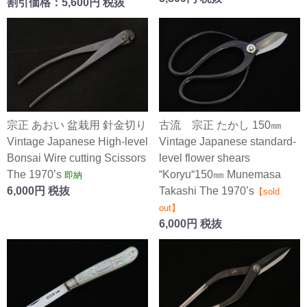
割引価格：5,600円 税抜
宗正 あおい 盆栽用 針金切り
古流 宗正 たかし 150㎜
Vintage Japanese High-level
Vintage Japanese standard-
Bonsai Wire cutting Scissors
level flower shears
The 1970’s
“Koryu“150㎜ Munemasa
即納
6,000円 税抜
Takashi The 1970’s
【sold
out】
6,000円 税抜