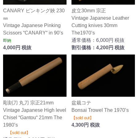
CANARY ピンキング鋏 230
皮立30mm 宗正
㎜
Vintage Japanese Leather
Vintage Japanese Pinking
Cutting knives 30mm
Scissors “CANARY“ in 90’s
The1970’s
通常価格：6,000円 税抜
即納
4,000円 税抜
割引価格：4,200円 税抜
彫刻刀 丸刀 宗正21mm
盆栽コテ
Vintage Japanese High level
Bonsai Trowel The 1970’s
Chisel “Gantou“ 21mm The
【sold out】
1980’s
4,300円 税抜
【sold out】