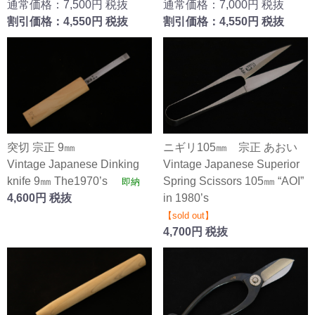
通常価格：7,500円 税抜
通常価格：7,000円 税抜
割引価格：4,550円 税抜
割引価格：4,550円 税抜
突切 宗正 9㎜
ニギリ105㎜ 宗正 あおい
Vintage Japanese Dinking
Vintage Japanese Superior
knife 9㎜ The1970’s
Spring Scissors 105㎜ “AOI”
即納
4,600円 税抜
in 1980’s
【sold out】
4,700円 税抜