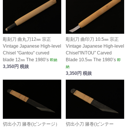
彫刻刀 曲丸刀12㎜ 宗正
彫刻刀 曲印刀 10.5㎜ 宗正
Vintage Japanese High-level
Vintage Japanese High-level
Chisel “Gantou“ curved
Chisel“INTOU” Carved
blade 12㎜ The 1980’s
Blade 10.5㎜ The 1980’s
即納
即
3,350円 税抜
納
3,350円 税抜
切出小刀 籐巻(ビンテージ）
切出小刀 籐巻(ビンテー