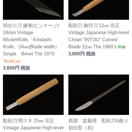
切出小刀 籐巻(ビンテージ)
彫刻刀 曲印刀 12㎜ 宗正
24mm Vintage
Vintage Japanese High-level
WickerRolls「Kiridashi
Chisel “INTOU“ Curved
Knife」24㎜(Blade width）
Blade 12㎜ The 1980’s
即納
Single Bevel The 1970
3,600円 税抜
´s
sold out
3,600円 税抜
彫刻刀 間スキ 15㎜ 宗正
昌国 盆栽用 彫刻刀G曲り
Vintage Japanese High-level
切出型（右)