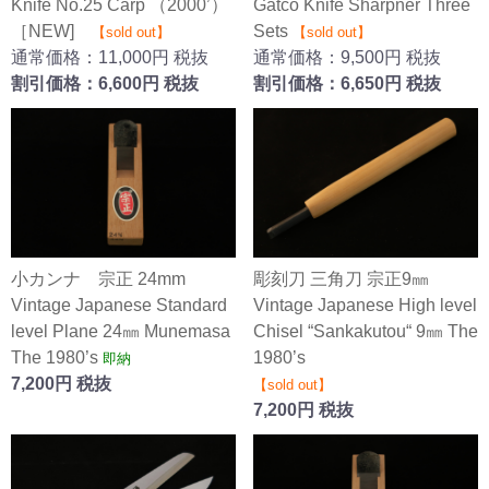
Knife No.25 Carp （2000’）
Gatco Knife Sharpner Three
［NEW]
Sets
【sold out】
【sold out】
通常価格：11,000円 税抜
通常価格：9,500円 税抜
割引価格：6,600円 税抜
割引価格：6,650円 税抜
小カンナ 宗正 24mm
彫刻刀 三角刀 宗正9㎜
Vintage Japanese Standard
Vintage Japanese High level
level Plane 24㎜ Munemasa
Chisel “Sankakutou“ 9㎜ The
The 1980’s
1980’s
即納
7,200円 税抜
【sold out】
7,200円 税抜