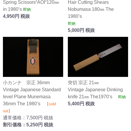
Spring Scissors“AOI“120㎜
Hair Cutting Shears
in 1980’s
Nobumasa 180㎜ The
即納
4,950円 税抜
1980’s
即納
5,000円 税抜
小カンナ 宗正 36mm
突切 宗正 21㎜
Vintage Japanese Standard
Vintage Japanese Dinking
level Plane Munemasa
knife 21㎜ The1970’s
即納
36mm The 1980’s
5,400円 税抜
【sold
out】
通常価格：7,500円 税抜
割引価格：5,250円 税抜