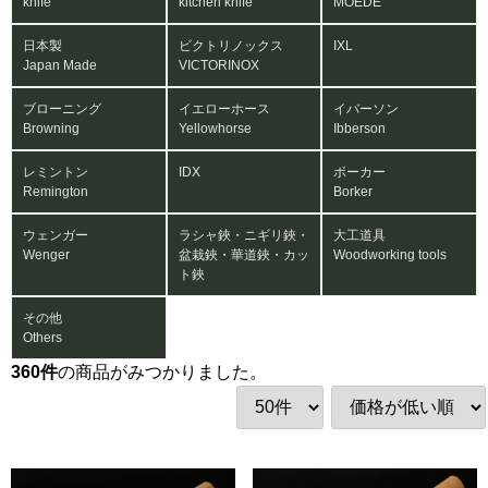
knife
kitchen knife
MOEDE
日本製
ビクトリノックス
IXL
Japan Made
VICTORINOX
ブローニング
イエローホース
イバーソン
Browning
Yellowhorse
Ibberson
レミントン
IDX
ボーカー
Remington
Borker
ウェンガー
ラシャ鋏・ニギリ鋏・
大工道具
Wenger
盆栽鋏・華道鋏・カッ
Woodworking tools
ト鋏
その他
Others
360
件
の商品がみつかりました。