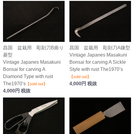
昌国 盆栽用 彫刻刀B曲り
昌国 盆栽用 彫刻刀A鎌型
菱型
Vintage Japanes Masakuni
Vintage Japanes Masakuni
Bonsai for carving A Sickle
Bonsai for carving A
Style with rust The1970’s
Diamond Type with rust
【sold out】
The1970’s
4,000円 税抜
【sold out】
4,000円 税抜