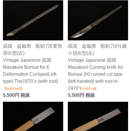
昌国 盆栽用 彫刻刀E変形
昌国 盆栽用 彫刻刀(H) 曲
切出型(左)
り切出型(左)
Vintage Japanese 昌国
Vintage Japanese 昌国
Masakuni Bonsai for E
Masakuni Curving knife for
Deformation Cut type(Left-
Bonsai (H) curved cut type
type) The1970’s (with rust)
(left-handed) with rust in
1970’s
【sold out】
sold out
5,500円 税抜
5,500円 税抜