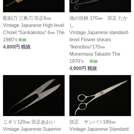
彫刻刀 三角刀 宗正6㎜
池の坊鋏 170㎜ 宗正 たか
Vintage Japanese High level
し
Chisel “Sankakutou“ 6㎜ The
Vintage Japanese standard-
1980’s
level Flower shears
即納
4,800円 税抜
“Ikenobou“170㎜
Munemasa Takashi The
1970’s
即納
4,900円 税抜
ニギリ120㎜ 宗正あおい
信正 サンパツ180㎜
Vintage Japanese Superior
Vintage Japanese Standard