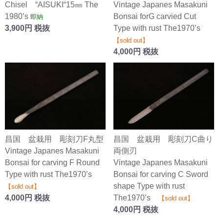
Chisel “AISUKI“15㎜ The
Vintage Japanes Masakuni
1980’s
Bonsai forG carvied Cut
即納
3,900円 税抜
Type with rust The1970’s
【sold out】
4,000円 税抜
昌国 盆栽用 彫刻刀F丸型
昌国 盆栽用 彫刻刀C曲り
Vintage Japanes Masakuni
両側刃
Bonsai for carving F Round
Vintage Japanes Masakuni
Type with rust The1970’s
Bonsai for carving C Sword
shape Type with rust
【sold out】
4,000円 税抜
The1970’s
【sold out】
4,000円 税抜