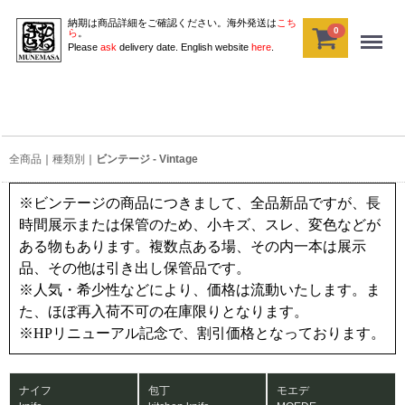
納期は商品詳細をご確認ください。海外発送は
こち
0
Menu
ら
。
Please
ask
delivery date. English website
here
.
全商品
種類別
ビンテージ - Vintage
※ビンテージの商品につきまして、全品新品ですが、長
時間展示または保管のため、小キズ、スレ、変色などが
ある物もあります。複数点ある場、その内一本は展示
品、その他は引き出し保管品です。
※人気・希少性などにより、価格は流動いたします。ま
た、ほぼ再入荷不可の在庫限りとなります。
※HPリニューアル記念で、割引価格となっております。
ナイフ
包丁
モエデ