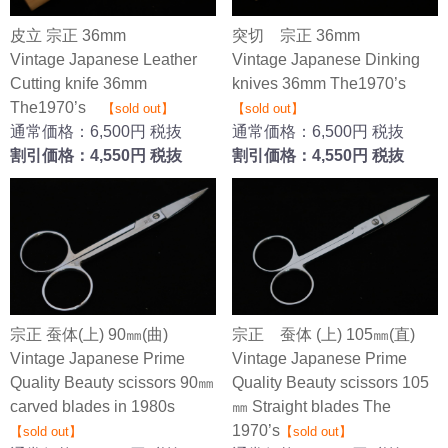
皮立 宗正 36mm
突切 宗正 36mm
Vintage Japanese Leather
Vintage Japanese Dinking
Cutting knife 36mm
knives 36mm The1970’s
The1970’s
【sold out】
【sold out】
通常価格：6,500円 税抜
通常価格：6,500円 税抜
割引価格：4,550円 税抜
割引価格：4,550円 税抜
宗正 蚕体(上) 90㎜(曲)
宗正 蚕体 (上) 105㎜(直)
Vintage Japanese Prime
Vintage Japanese Prime
Quality Beauty scissors 90㎜
Quality Beauty scissors 105
carved blades in 1980s
㎜ Straight blades The
1970’s
【sold out】
【sold out】