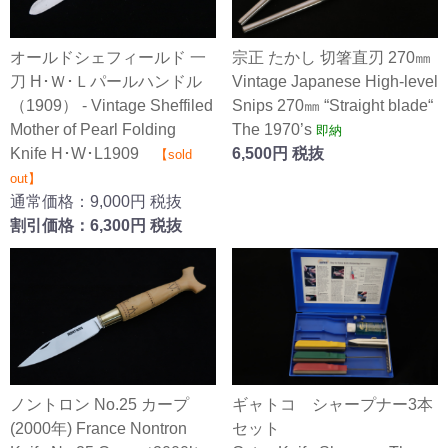
オールドシェフィールド 一
宗正 たかし 切箸直刃 270㎜
刀 H･Ｗ･Ｌパールハンドル
Vintage Japanese High-level
（1909） - Vintage Sheffiled
Snips 270㎜ “Straight blade“
Mother of Pearl Folding
The 1970’s
即納
Knife H･W･L1909
6,500円 税抜
【sold
out】
通常価格：9,000円 税抜
割引価格：6,300円 税抜
ノントロン No.25 カープ
ギャトコ シャープナー3本
(2000年) France Nontron
セット