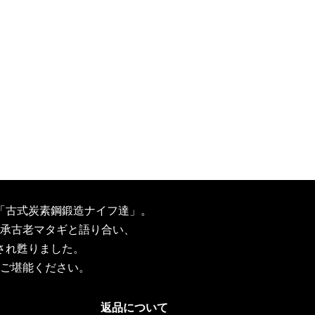
「古式炭素鋼鍛造ナイフ達」。
承古老マタギと語り合い、
され甦りました。
ご堪能ください。
返品について