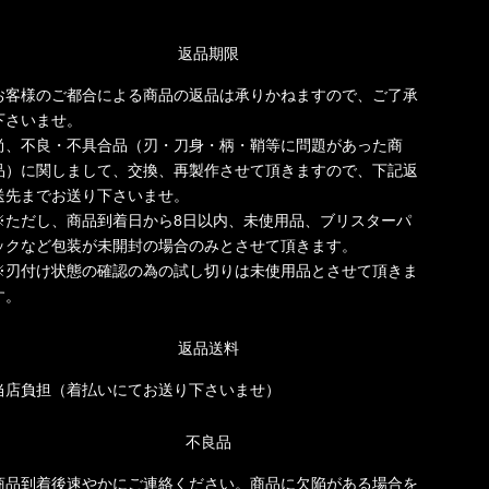
返品期限
お客様のご都合による商品の返品は承りかねますので、ご了承
下さいませ。
尚、不良・不具合品（刃・刀身・柄・鞘等に問題があった商
品）に関しまして、交換、再製作させて頂きますので、下記返
送先までお送り下さいませ。
※ただし、商品到着日から8日以内、未使用品、ブリスターパ
ックなど包装が未開封の場合のみとさせて頂きます。
※刃付け状態の確認の為の試し切りは未使用品とさせて頂きま
す。
返品送料
当店負担（着払いにてお送り下さいませ）
不良品
商品到着後速やかにご連絡ください。商品に欠陥がある場合を