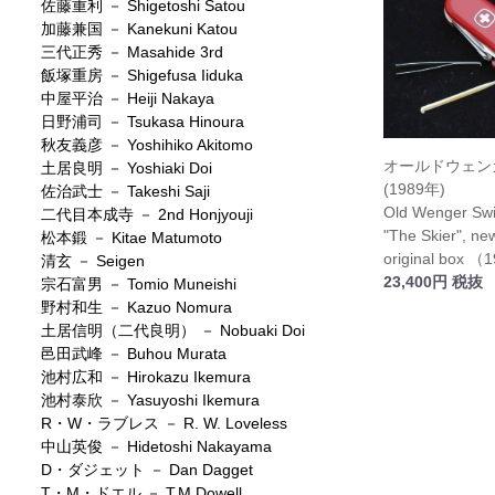
佐藤重利 － Shigetoshi Satou
加藤兼国 － Kanekuni Katou
三代正秀 － Masahide 3rd
飯塚重房 － Shigefusa Iiduka
中屋平治 － Heiji Nakaya
日野浦司 － Tsukasa Hinoura
秋友義彦 － Yoshihiko Akitomo
オールドウェン
土居良明 － Yoshiaki Doi
(1989年)
佐治武士 － Takeshi Saji
Old Wenger Swi
二代目本成寺 － 2nd Honjyouji
"The Skier", new
松本鍛 － Kitae Matumoto
original box （
清玄 － Seigen
23,400円 税抜
宗石富男 － Tomio Muneishi
野村和生 － Kazuo Nomura
土居信明（二代良明） － Nobuaki Doi
邑田武峰 － Buhou Murata
池村広和 － Hirokazu Ikemura
池村泰欣 － Yasuyoshi Ikemura
R・W・ラブレス － R. W. Loveless
中山英俊 － Hidetoshi Nakayama
D・ダジェット － Dan Dagget
T・M・ドエル － T.M.Dowell