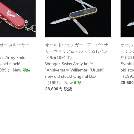
ガー スキーヤー
オールドウェンガー アニバーサ
オール
リーウィリアムテル（うるしハン
ーシン
ss Army knife
ドル)(1991年)
年) OL
 old stock!!
Wenger Swiss Army knife
Symbo
1989'） New
"Anniversary Williamtel (Urushi)
old sto
即納
new old stock! Original Box
（199
（1991） New
28,60
即納
28,600円 税抜