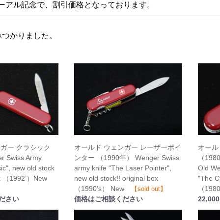
ューアル記念で、割引価格となっております。
みつかりました。
ンガー クラシック
オール
オールド ウェンガー レーザーポイ
r Swiss Army
（198
ンター （1990年） Wenger Swiss
ic", new old stock
Old We
army knife "The Laser Pointer",
 box （1992’）New
"The Cy
new old stock!! original box
（198
（1990’s） New
【sold out】
ださい
22,00
価格はご相談ください