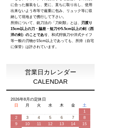
に合った服装をし、更に、直ちに取り出し、使用
出来ないよう布等で厳重に包み、リュック等に収
納して現地まで携行して下さい。
所持について、銃刀法の「刀剣類」とは、
刃渡り
15cm以上の刀・脇差・短刀や5.5cm以上の剣（西
洋の剣）のことであり
、和式狩猟刀や洋式ナイフ
等一般の刃物が15cm以上であっても、所持（自宅
に保管）は許されています。
営業日カレンダー
CALENDAR
2026年8月の定休日
日
月
火
水
木
金
土
1
2
3
4
5
6
7
8
9
10
11
12
13
14
15