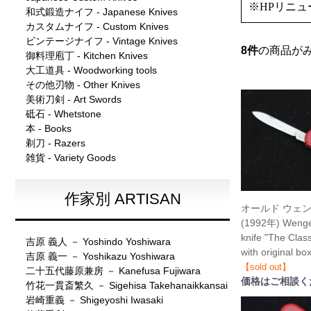
※HPリニ
和式鍛造ナイフ - Japanese Knives
カスタムナイフ - Custom Knives
ビンテージナイフ - Vintage Knives
8
件
の商品が
御料理庖丁 - Kitchen Knives
大工道具 - Woodworking tools
その他刃物 - Other Knives
美術刀剣 - Art Swords
砥石 - Whetstone
本 - Books
剃刀 - Razers
雑貨 - Variety Goods
作家別 ARTISAN
オールド ウェ
(1992年) Wenge
knife "The Class
吉原 義人 － Yoshindo Yoshiwara
with original
吉原 義一 － Yoshikazu Yoshiwara
【sold out】
二十五代藤原兼房 － Kanefusa Fujiwara
価格はご相談く
竹花一貫斎繁久 － Sigehisa Takehanaikkansai
岩崎重義 － Shigeyoshi Iwasaki