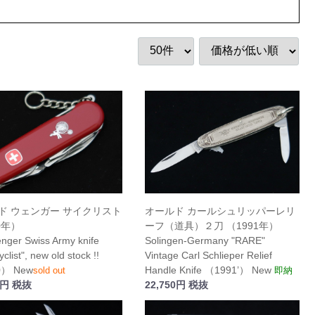
ド ウェンガー サイクリスト
オールド カールシュリッパーレリ
0年）
ーフ（道具）２刀 （1991年）
nger Swiss Army knife
Solingen-Germany "RARE"
clist", new old stock !!
Vintage Carl Schlieper Relief
0） New
Handle Knife （1991’） New
sold out
即納
0円 税抜
22,750円 税抜