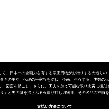
して、日本一の企画力を有する宗正刃物がお贈りする火造りの
タギの里や、伝説の平家谷を訪ね、今尚、生存する、少数の伝
し、図面を起こし、さらに、工夫を加え可能な限り忠実に復刻
り」と男の魂を揺さぶる火造り打ち刃物達、その名品の神髄を
支払い方法について