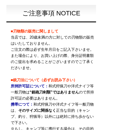
ご注意事項 NOTICE
■刃物類の販売に関しまして
当店では、20歳未満の方に対しての刃物類の販売
はいたしておりません。
ご注文の際は必ず生年月日をご記入下さいませ。
また場合により、お買い上げの際、身分証明書類
のご提出を求めることがございますのでご了承く
ださいませ。
■銃刀法について（必ずお読み下さい）
所持許可証について：
和式狩猟刀や洋式ナイフ等
一般刃物は
“銃砲刀剣類”ではありません
ので所持
許可証の必要はありません。
携帯につて：
和式狩猟刀や洋式ナイフ等一般刃物
は、
そのサイズに関係なく
正当な目的（キャン
プ、釣り、狩猟等）以外には絶対に持ち歩かない
で下さい。
※もし、キャンプ等に携行する場合は、その目的