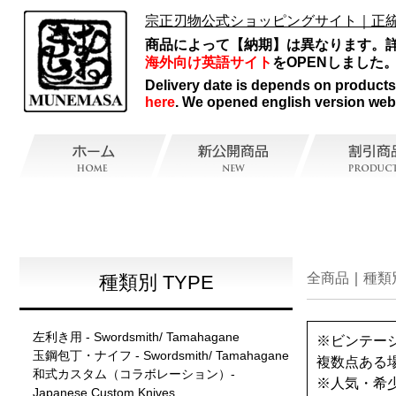
宗正刃物公式ショッピングサイト｜正
商品によって【納期】は異なります。
海外向け英語サイト
をOPENしました
Delivery date is depends on products, 
here
. We opened english version web
全商品
種類
種類別 TYPE
左利き用 - Swordsmith/ Tamahagane
※ビンテー
玉鋼包丁・ナイフ - Swordsmith/ Tamahagane
複数点ある
和式カスタム（コラボレーション）-
※人気・希
Japanese Custom Knives