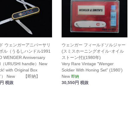
ド ウェンガーアニバーサリ
ウェンガー フィールドソルジャー
ボル（うるしハンドル1991
(スミスホーニングオイル･オイル
D WENGER Anniversary
ストーン付)(1980年)
l（URUSHI handle）New
Very Rare Vintage "Wenger
ck! with Original Box
Soldier With Honing Set" (1980’)
1’） New 【即納】
New
即納
0円 税抜
30,550円 税抜