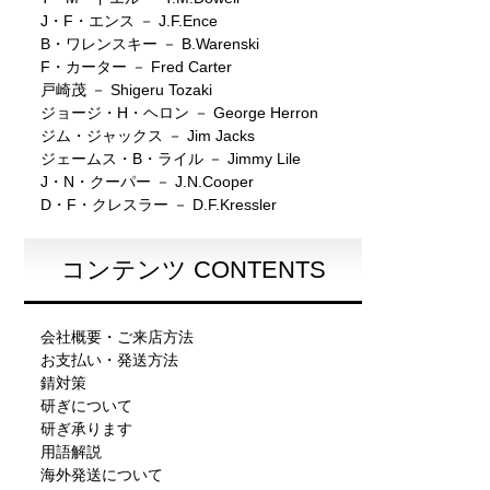
J・F・エンス － J.F.Ence
B・ワレンスキー － B.Warenski
F・カーター － Fred Carter
戸崎茂 － Shigeru Tozaki
ジョージ・H・ヘロン － George Herron
ジム・ジャックス － Jim Jacks
ジェームス・B・ライル － Jimmy Lile
J・N・クーパー － J.N.Cooper
D・F・クレスラー － D.F.Kressler
コンテンツ CONTENTS
会社概要・ご来店方法
お支払い・発送方法
錆対策
研ぎについて
研ぎ承ります
用語解説
海外発送について