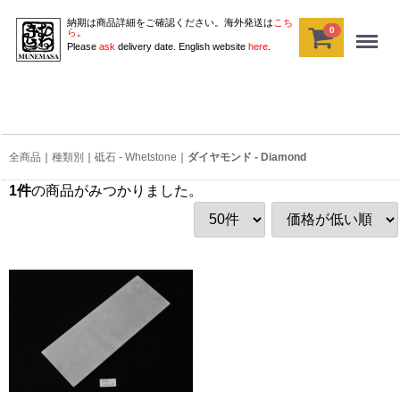
納期は商品詳細をご確認ください。海外発送は
こち
0
Menu
ら
。
Please
ask
delivery date. English website
here
.
全商品
種類別
砥石 - Whetstone
ダイヤモンド - Diamond
1
件
の商品がみつかりました。