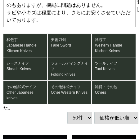
のもありますが、機能に問題はありません。
サビや小キズは程度により、さらにお安くさせていただ
いております。
和包丁
美術刀剣
洋包丁
Japanese Handle
Fake Sword
Western Handle
Kitchen Knives
Kitchen Knives
シースナイフ
フォールディングナイ
ツールナイフ
Sheath Knives
フ
Tool Knives
Folding knives
その他和式ナイフ
その他洋式ナイフ
雑貨・その他
Other Japanese
Other Western Knives
Others
knives
た。