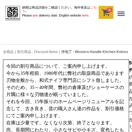
納期は商品詳細をご確認ください。海外発送は
こち
0
Menu
ら
。
Please
ask
delivery date. English website
here
.
全商品
割引商品 - Discount Items
洋包丁 - Western Handle Kitchen Knives
9
今回の割引商品について、ご案内申し上げます。
今から35年程前、1980年代に弊社の取扱商品であります
刃物全般から、和式ナイフ専門店にシフト致しました。
そのため、35～40年間、弊社の倉庫及びショーケースの
片隅に様々な刃物達が眠っていました。
それを今回、15年振りのホームページリニューアルを記
念して、古き良き、昔の職人さん達の作品を、割引価格
にてご案内申し上げます。
在庫は少量です。なくなり次第、終了となります。
尚、長期間にわたり、小さなサビや小キズ、変色したも