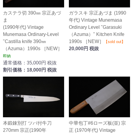
カステラ切 390㎜ 宗正あづ
ガラスキ 宗正あづま (1990
ま
年代) Vintage Munemasa
(1990年代) Vintage
Ordinary Level "Garasuki
Munemasa Ordinary-Level
（Azuma）" Kitchen Knife
"Castilla knife 390㎜
1990s ［NEW］
【sold out】
（Azuma）1990s ［NEW］
20,000円 税抜
即納
通常価格：35,000円 税抜
割引価格：18,000円 税抜
本鍛錬別打 ツバ付牛刀
中華包丁#6ローズ板(並) 宗
270mm 宗正(1990年
正 (1970年代) Vintage