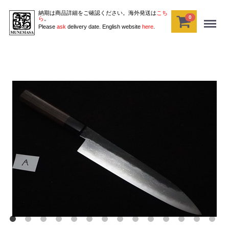
納期は商品詳細をご確認ください。海外発送は
こち
0
Menu
ら
。
Please
ask
delivery date. English website
here
.