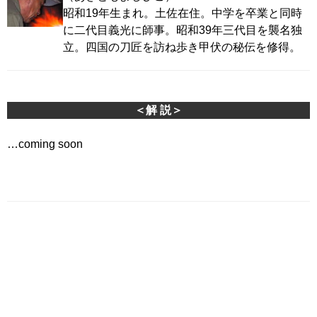
昭和19年生まれ。土佐在住。中学を卒業と同時
に二代目義光に師事。昭和39年三代目を襲名独
立。四国の刀匠を訪ね歩き甲伏の秘伝を修得。
＜解 説＞
…coming soon