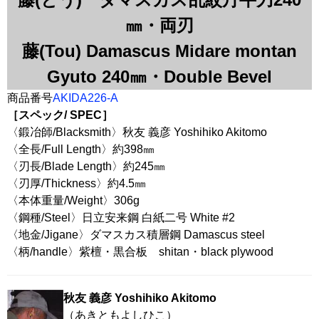
㎜・両刃
藤(Tou) Damascus Midare montan
Gyuto 240㎜・Double Bevel
商品番号
AKIDA226-A
［スペック/ SPEC］
〈鍛冶師/Blacksmith〉秋友 義彦 Yoshihiko Akitomo
〈全長/Full Length〉約398㎜
〈刃長/Blade Length〉約245㎜
〈刃厚/Thickness〉約4.5㎜
〈本体重量/Weight〉306g
〈鋼種/Steel〉日立安来鋼 白紙二号 White #2
〈地金/Jigane〉ダマスカス積層鋼 Damascus steel
〈柄/handle〉紫檀・黒合板 shitan・black plywood
秋友 義彦 Yoshihiko Akitomo
（あきともよしひこ）