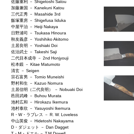
佐藤重利 － Shigetoshi Satou
加藤兼国 － Kanekuni Katou
三代正秀 － Masahide 3rd
飯塚重房 － Shigefusa Iiduka
中屋平治 － Heiji Nakaya
日野浦司 － Tsukasa Hinoura
秋友義彦 － Yoshihiko Akitomo
土居良明 － Yoshiaki Doi
佐治武士 － Takeshi Saji
二代目本成寺 － 2nd Honjyouji
松本鍛 － Kitae Matumoto
清玄 － Seigen
宗石富男 － Tomio Muneishi
野村和生 － Kazuo Nomura
土居信明（二代良明） － Nobuaki Doi
邑田武峰 － Buhou Murata
池村広和 － Hirokazu Ikemura
池村泰欣 － Yasuyoshi Ikemura
R・W・ラブレス － R. W. Loveless
中山英俊 － Hidetoshi Nakayama
D・ダジェット － Dan Dagget
T・M・ドエル － T.M.Dowell