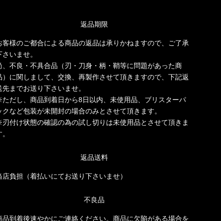
返品期限
お客様のご都合による商品の返品は承りかねますので、ご了承
下さいませ。
尚、不良・不具合品（刃・刀身・柄・鞘等に問題があった商
品）に関しまして、交換、再製作させて頂きますので、下記返
送先までお送り下さいませ。
※ただし、商品到着日から8日以内、未使用品、ブリスターパ
ックなど包装が未開封の場合のみとさせて頂きます。
※刃付け状態の確認の為の試し切りは未使用品とさせて頂きま
す。
返品送料
当店負担（着払いにてお送り下さいませ）
不良品
商品到着後速やかにご連絡ください。商品に欠陥がある場合を