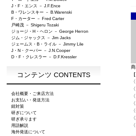
J・F・エンス － J.F.Ence
B・ワレンスキー － B.Warenski
F・カーター － Fred Carter
戸崎茂 － Shigeru Tozaki
ジョージ・H・ヘロン － George Herron
ジム・ジャックス － Jim Jacks
ジェームス・B・ライル － Jimmy Lile
J・N・クーパー － J.N.Cooper
D・F・クレスラー － D.F.Kressler
商
コンテンツ CONTENTS
［
〈
〈
会社概要・ご来店方法
〈
お支払い・発送方法
〈
錆対策
〈
研ぎについて
〈
研ぎ承ります
〈
用語解説
海外発送について