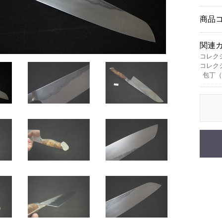
商品
関連
コレクショ
コレクショ
包丁（藤