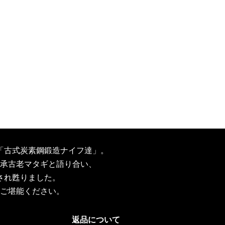
「古式炭素鋼鍛造ナイフ達」。
承古老マタギと語り合い、
され甦りました。
ご堪能ください。
返品について