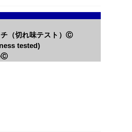
8インチ（切れ味テスト）Ⓒ
ness tested)
feⒸ