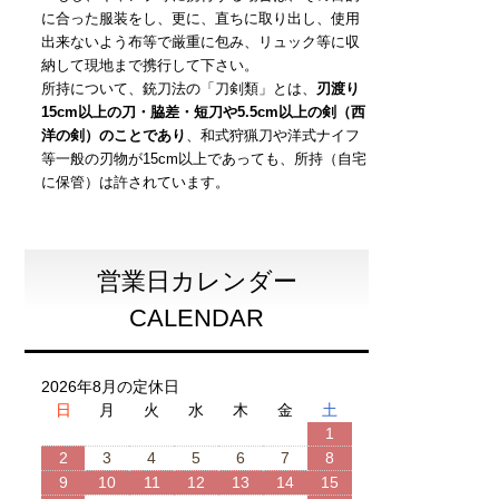
に合った服装をし、更に、直ちに取り出し、使用
出来ないよう布等で厳重に包み、リュック等に収
納して現地まで携行して下さい。
所持について、銃刀法の「刀剣類」とは、
刃渡り
15cm以上の刀・脇差・短刀や5.5cm以上の剣（西
洋の剣）のことであり
、和式狩猟刀や洋式ナイフ
等一般の刃物が15cm以上であっても、所持（自宅
に保管）は許されています。
営業日カレンダー
CALENDAR
2026年8月の定休日
日
月
火
水
木
金
土
1
2
3
4
5
6
7
8
9
10
11
12
13
14
15