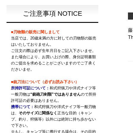
ご注意事項 NOTICE
藤
■刃物類の販売に関しまして
Th
当店では、20歳未満の方に対しての刃物類の販売
はいたしておりません。
ご注文の際は必ず生年月日をご記入下さいませ。
また場合により、お買い上げの際、身分証明書類
のご提出を求めることがございますのでご了承く
ださいませ。
■銃刀法について（必ずお読み下さい）
所持許可証について：
和式狩猟刀や洋式ナイフ等
一般刃物は
“銃砲刀剣類”ではありません
ので所持
許可証の必要はありません。
携帯につて：
和式狩猟刀や洋式ナイフ等一般刃物
は、
そのサイズに関係なく
正当な目的（キャン
プ、釣り、狩猟等）以外には絶対に持ち歩かない
で下さい。
※もし、キャンプ等に携行する場合は、その目的