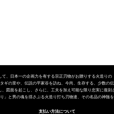
して、日本一の企画力を有する宗正刃物がお贈りする火造りの
タギの里や、伝説の平家谷を訪ね、今尚、生存する、少数の伝
し、図面を起こし、さらに、工夫を加え可能な限り忠実に復刻
り」と男の魂を揺さぶる火造り打ち刃物達、その名品の神髄を
支払い方法について