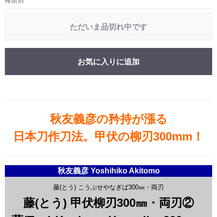
種類別
ただいま品切れ中です
お気に入りに追加
秋友義彦の矜持が漲る
日本刀作刀法。甲伏の柳刃300mm！
秋友義彦 Yoshihiko Akitomo
藤(とう) こうぶせやなぎば300㎜・両刃
藤(とう) 甲伏柳刃300㎜・両刃②