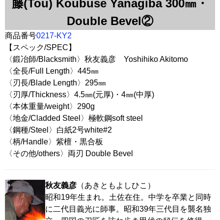
藤(Tou) Koubuse Yanagiba 300㎜・
Double Bevel②
商品番号
0217-KY2
【スペック/SPEC】
〈鍛冶師/Blacksmith〉秋友義彦 Yoshihiko Akitomo
〈全長/Full Length〉445㎜
〈刃長/Blade Length〉295㎜
〈刃厚/Thickness〉4.5㎜(元厚)・4㎜(中厚)
〈本体重量/weight〉290g
〈地金/Cladded Steel〉極軟鋼soft steel
〈鋼種/Steel〉白紙2号white#2
〈柄/Handle〉紫檀・黒合板
〈その他/others〉両刃 Double Bevel
秋友義彦
（あきともよしひこ）
昭和19年生まれ。土佐在住。中学を卒業と同時
に二代目義光に師事。昭和39年三代目を襲名独