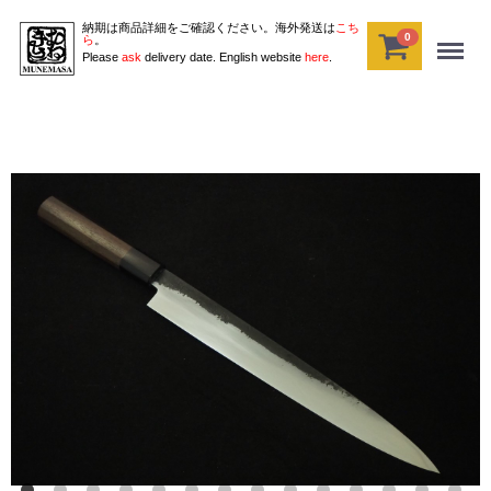
納期は商品詳細をご確認ください。海外発送は
こち
0
Menu
ら
。
Please
ask
delivery date. English website
here
.