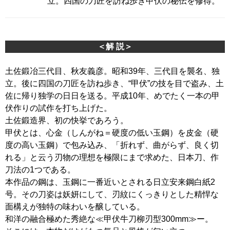
立。四国の刀匠を訪ね歩き甲伏の秘伝を修得。
＜解 説＞
土佐鍛冶三代目、秋友義彦。昭和39年、三代目を襲名、独
立。後に四国の刀匠を訪ね歩き、“甲伏”の技を目で盗み、土
佐に帰り独学の日日を送る。平成10年、めでたく一本の甲
伏作りの試作を打ち上げた。
土佐鍛造界、初の快挙であろう。
甲伏とは、心金（しんがね＝硬度の低い玉鋼）を皮金（硬
度の高い玉鋼）で包み込み、「折れず、曲がらず、良く切
れる」と云う刃物の理想を極限にまで求めた、日本刀、作
刀法の1つである。
本作品の鋼は、玉鋼に一番近いとされる日立安来鋼白紙2
号。その刀姿は妖妍にして、刃紋にくっきりとした精悍な
面構えが独特の味わいを醸している。
和洋の融合極めた秀絶な≪甲伏牛刀柳刃型300mm≫ー。