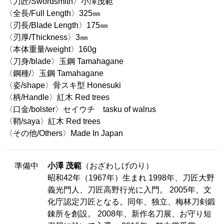
〈刀匠/Swordsmith〉小澤茂範
〈全長/Full Length〉325㎜
〈刃長/Blade Length〉175㎜
〈刃厚/Thickness〉3㎜
〈本体重量/weight〉160g
〈刀身/blade〉玉鋼 Tamahagane
〈鋼種/〉玉鋼 Tamahagane
〈姿/shape〉骨スキ型 Honesuki
〈柄/Handle〉紅木 Red trees
〈口金/bolster〉セイウチ tasku of walrus
〈鞘/saya〉紅木 Red trees
〈その他/Others〉Made In Japan
準備中
小澤 茂範
（おざわしげのり）
昭和42年（1967年）生まれ 1998年、刀匠大野
義光門人、刀匠高野行光に入門。 2005年、文
化庁認定刀匠となる。同年、独立、梅林刀剣鍛
錬所を創設。 2008年、新作名刀展、お守り短