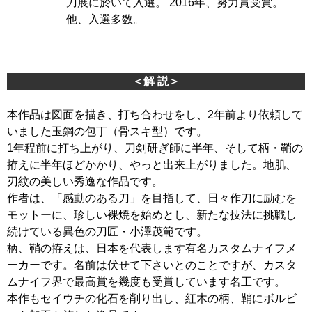
刀展に於いて入選。 2016年、努力賞受賞。
他、入選多数。
＜解 説＞
本作品は図面を描き、打ち合わせをし、2年前より依頼して
いました玉鋼の包丁（骨スキ型）です。
1年程前に打ち上がり、刀剣研ぎ師に半年、そして柄・鞘の
拵えに半年ほどかかり、やっと出来上がりました。地肌、
刃紋の美しい秀逸な作品です。
作者は、「感動のある刀」を目指して、日々作刀に励むを
モットーに、珍しい裸焼を始めとし、新たな技法に挑戦し
続けている異色の刀匠・小澤茂範です。
柄、鞘の拵えは、日本を代表します有名カスタムナイフメ
ーカーです。名前は伏せて下さいとのことですが、カスタ
ムナイフ界で最高賞を幾度も受賞しています名工です。
本作もセイウチの化石を削り出し、紅木の柄、鞘にボルビ