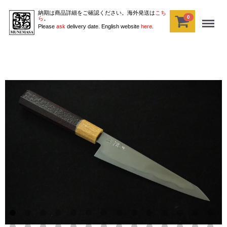
納期は商品詳細をご確認ください。海外発送は
こち
0
Menu
ら
。
Please
ask
delivery date. English website
here
.