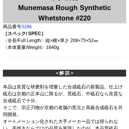
Munemasa Rough Synthetic
Whetstone #220
商品番号
3186
［スペック/ SPEC］
〈全長/Full Length〉縦×横×厚さ 208×75×52㎜
〈本体重量/Weight〉1640g
＜解 説＞
本品は良質な研磨剤を増量した合成砥石の新製品。仕上げ
砥石は京都の正本山に限るが、荒砥石、中砥石なら良質な
合成砥石で十分。
そこで、宗正刃物が京都の老舗の窯元と高級合成砥石を共
同開発。
オートメーション化された大手メーカー品では得られな
い、手焼きならではの品質を実現したのが、本品荒砥石