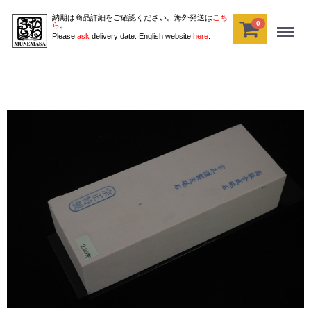
納期は商品詳細をご確認ください。海外発送は
こち
0
Menu
ら
。
Please
ask
delivery date. English website
here
.