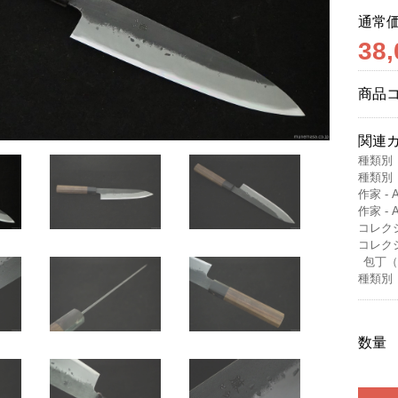
通常
38
商品
関連
種類別
種類別
作家 - 
作家 - 
コレクショ
コレクショ
包丁（藤
種類別
数量