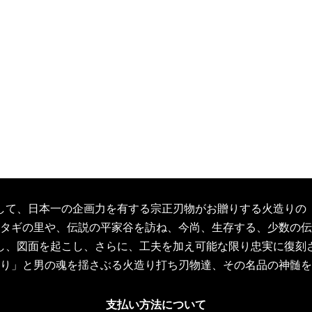
して、日本一の企画力を有する宗正刃物がお贈りする火造りの
タギの里や、伝説の平家谷を訪ね、今尚、生存する、少数の伝
し、図面を起こし、さらに、工夫を加え可能な限り忠実に復刻
り」と男の魂を揺さぶる火造り打ち刃物達、その名品の神髄を
支払い方法について