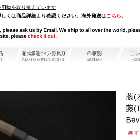
統刃物を取り揃えています
詳しくは商品詳細より確認ください。海外発送は
こちら
。
。
please ask us by Email. We ship to all over the world, pleas
site, please
check it out
.
藤(
藤(T
Bev
す