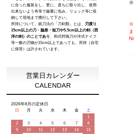
※
に合った服装をし、更に、直ちに取り出し、使用
出来ないよう布等で厳重に包み、リュック等に収
納して現地まで携行して下さい。
※
所持について、銃刀法の「刀剣類」とは、
刃渡り
15cm以上の刀・脇差・短刀や5.5cm以上の剣（西
ま
洋の剣）のことであり
、和式狩猟刀や洋式ナイフ
No
等一般の刃物が15cm以上であっても、所持（自宅
に保管）は許されています。
営業日カレンダー
CALENDAR
2026年8月の定休日
日
月
火
水
木
金
土
1
2
3
4
5
6
7
8
9
10
11
12
13
14
15