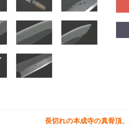
長切れの本成寺の真骨頂、