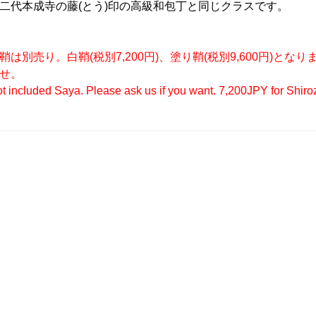
二代本成寺の藤(とう)印の高級和包丁と同じクラスです。
鞘は別売り。白鞘(税別7,200円)、塗り鞘(税別9,600円)
せ。
t included Saya. Please ask us if you want. 7,200JPY for Shir