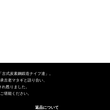
「古式炭素鋼鍛造ナイフ達」。
承古老マタギと語り合い、
され甦りました。
ご堪能ください。
返品について