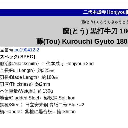
二代本成寺 Honjyouji
藤(とう) くろうちぎゅうとう
藤(とう) 黒打牛刀 1
藤(Tou) Kurouchi Gyuto 18
品番号
tou190412-2
スペック/ SPEC］
鍛冶師/Blacksmith〉二代本成寺 Honjyouji 2nd
全長/Full Length〉約325㎜
刃長/Blade Length〉約180㎜
刃厚/Thickness〉約2mm
本体重量/Weight〉約130g
地金/Cladded Steel〉極軟鋼 Soft Iron
鋼種/Steel〉日立安来鋼 青紙二号 Blue #2
柄/Handle〉紫檀に黒合板口輪 Shitan