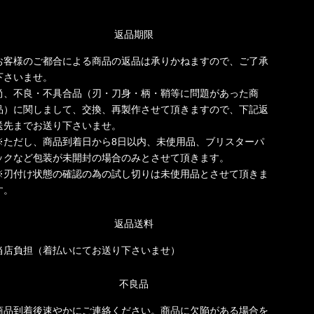
返品期限
お客様のご都合による商品の返品は承りかねますので、ご了承
下さいませ。
尚、不良・不具合品（刃・刀身・柄・鞘等に問題があった商
品）に関しまして、交換、再製作させて頂きますので、下記返
送先までお送り下さいませ。
※ただし、商品到着日から8日以内、未使用品、ブリスターパ
ックなど包装が未開封の場合のみとさせて頂きます。
※刃付け状態の確認の為の試し切りは未使用品とさせて頂きま
す。
返品送料
当店負担（着払いにてお送り下さいませ）
不良品
商品到着後速やかにご連絡ください。商品に欠陥がある場合を