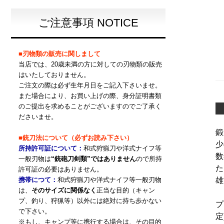
ご注意事項 NOTICE
■刃物類の販売に関しまして
当店では、20歳未満の方に対しての刃物類の販売
はいたしておりません。
ご注文の際は必ず生年月日をご記入下さいませ。
また場合により、お買い上げの際、身分証明書類
のご提出を求めることがございますのでご了承く
ださいませ。
鍛
■銃刀法について（必ずお読み下さい）
少
所持許可証について：
和式狩猟刀や洋式ナイフ等
数
一般刃物は
“銃砲刀剣類”ではありません
ので所持
た
許可証の必要はありません。
雄
携帯につて：
和式狩猟刀や洋式ナイフ等一般刃物
は、
そのサイズに関係なく
正当な目的（キャン
プ、釣り、狩猟等）以外には絶対に持ち歩かない
プ
で下さい。
定
※もし、キャンプ等に携行する場合は、その目的