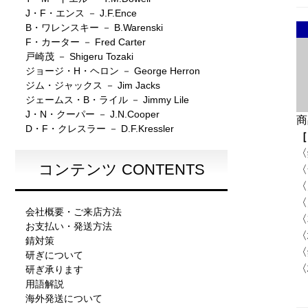
J・F・エンス － J.F.Ence
B・ワレンスキー － B.Warenski
F・カーター － Fred Carter
戸崎茂 － Shigeru Tozaki
ジョージ・H・ヘロン － George Herron
ジム・ジャックス － Jim Jacks
ジェームス・B・ライル － Jimmy Lile
J・N・クーパー － J.N.Cooper
商
D・F・クレスラー － D.F.Kressler
［
〈
コンテンツ CONTENTS
〈
〈
〈
会社概要・ご来店方法
〈
お支払い・発送方法
〈
錆対策
〈
研ぎについて
〈
研ぎ承ります
用語解説
海外発送について