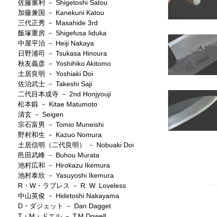
佐藤重利 － Shigetoshi Satou
加藤兼国 － Kanekuni Katou
三代正秀 － Masahide 3rd
飯塚重房 － Shigefusa Iiduka
中屋平治 － Heiji Nakaya
日野浦司 － Tsukasa Hinoura
秋友義彦 － Yoshihiko Akitomo
土居良明 － Yoshiaki Doi
佐治武士 － Takeshi Saji
二代目本成寺 － 2nd Honjyouji
松本鍛 － Kitae Matumoto
清玄 － Seigen
宗石富男 － Tomio Muneishi
野村和生 － Kazuo Nomura
土居信明（二代良明） － Nobuaki Doi
邑田武峰 － Buhou Murata
池村広和 － Hirokazu Ikemura
池村泰欣 － Yasuyoshi Ikemura
R・W・ラブレス － R. W. Loveless
中山英俊 － Hidetoshi Nakayama
D・ダジェット － Dan Dagget
T・M・ドエル － T.M.Dowell