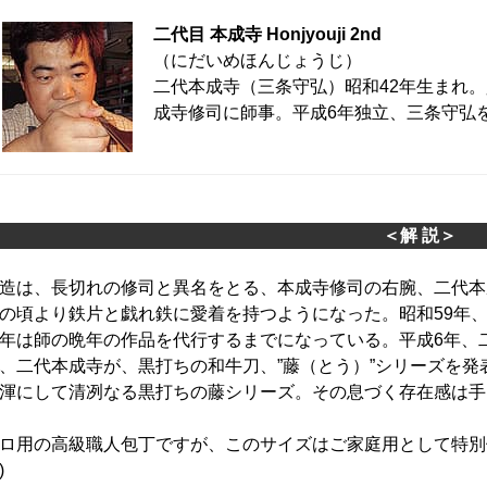
二代目 本成寺 Honjyouji 2nd
（にだいめほんじょうじ）
二代本成寺（三条守弘）昭和42年生まれ。
成寺修司に師事。平成6年独立、三条守弘
＜解 説＞
造は、長切れの修司と異名をとる、本成寺修司の右腕、二代本
の頃より鉄片と戯れ鉄に愛着を持つようになった。昭和59年
年は師の晩年の作品を代行するまでになっている。平成6年、
、二代本成寺が、黒打ちの和牛刀、”藤（とう）”シリーズを発
渾にして清冽なる黒打ちの藤シリーズ。その息づく存在感は手
ロ用の高級職人包丁ですが、このサイズはご家庭用として特別
)