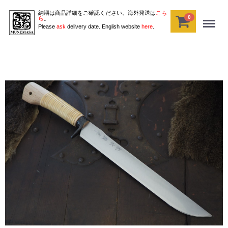
納期は商品詳細をご確認ください。海外発送は
こち
0
Menu
ら
。
Please
ask
delivery date. English website
here
.