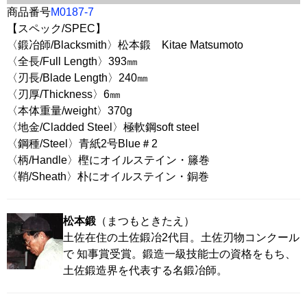
商品番号
M0187-7
【スペック/SPEC】
〈鍛冶師/Blacksmith〉松本鍛 Kitae Matsumoto
〈全長/Full Length〉393㎜
〈刃長/Blade Length〉240㎜
〈刃厚/Thickness〉6㎜
〈本体重量/weight〉370g
〈地金/Cladded Steel〉極軟鋼soft steel
〈鋼種/Steel〉青紙2号Blue＃2
〈柄/Handle〉樫にオイルステイン・籐巻
〈鞘/Sheath〉朴にオイルステイン・銅巻
松本鍛
（まつもときたえ）
土佐在住の土佐鍛冶2代目。土佐刃物コンクール
で 知事賞受賞。鍛造一級技能士の資格をもち、
土佐鍛造界を代表する名鍛冶師。