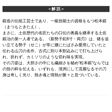
＜解 説＞
鍛造の伝統工芸士であり、一級技能士の資格をもつ松本鍛
（まつもときたえ）。
まさに、土佐歴代の名匠たちの口伝の奥義を継承する土佐
鍛冶の第一人者である。《新勢子鉈8寸・両刃》は、猪を追
い立てる勢子（せこ）が常に腰にたばさみ愛用していたと
伝わる山刀の名作。古式に則り本割込みにて打ち上げら
れ、折れず、カミソリのような切れ味を実現。
その刀姿は、大胆さの中にも繊細さを秘め“松本鍛”ならでは
の技の粋を伝える。いずれも、清冽にして流麗なるその刀
身は奇しく光り、熱き魂と情熱が脈々と息づいている。