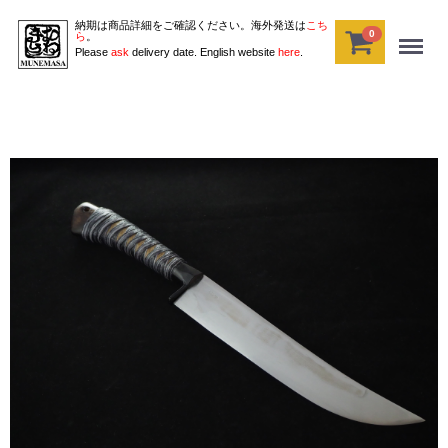
納期は商品詳細をご確認ください。海外発送は
こち
0
Menu
ら
。
Please
ask
delivery date. English website
here
.