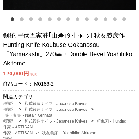
剣鉈 甲伏五家荘｢山差｣9寸･両刃 秋友義彦作
Hunting Knife Koubuse Gokanosou
「Yamazashi」270㎜・Double Bevel Yoshihiko
Akitomo
120,000円
税抜
商品コード：
M0186-2
関連カテゴリ
種類別
和式鍛造ナイフ - Japanese Knives
種類別
和式鍛造ナイフ - Japanese Knives
鉈・剣鉈 - Nata / Kennata
種類別
和式鍛造ナイフ - Japanese Knives
狩猟刀 - Hunting
作家 - ARTISAN
作家 - ARTISAN
秋友義彦 − Yoshihiko Akitomo
種類別