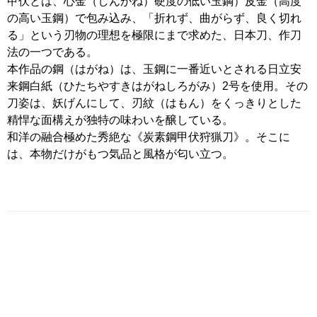
甲伏とは、心金（しんがね）硬度の低い玉鋼）皮金（高度
の高い玉鋼）で包み込み、「折れず、曲がらず、良く切れ
る」という刃物の理想を極限にまで求めた、日本刀、作刀
法の一つである。
本作品の鋼（はがね）は、玉鋼に一番近いとされる日立安
来鋼白紙（ひたちやすきはがねしろがみ）2号を使用。その
刀姿は、妖げんにして、刃紋（はもん）をくっきりとした
精悍な面構えが独特の味わいを醸している。
和洋の融合極めた秀絶な《炭素鋼甲伏狩猟刀》。そこに
は、本物だけがもつ気品と風格が匂い立つ。