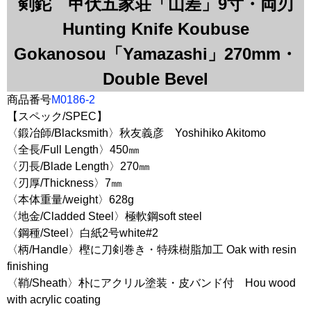
剣鉈 甲伏五家荘「山差」9寸・両刃
Hunting Knife Koubuse
Gokanosou「Yamazashi」270mm・
Double Bevel
商品番号
M0186-2
【スペック/SPEC】
〈鍛冶師/Blacksmith〉秋友義彦 Yoshihiko Akitomo
〈全長/Full Length〉450㎜
〈刃長/Blade Length〉270㎜
〈刃厚/Thickness〉7㎜
〈本体重量/weight〉628g
〈地金/Cladded Steel〉極軟鋼soft steel
〈鋼種/Steel〉白紙2号white#2
〈柄/Handle〉樫に刀剣巻き・特殊樹脂加工 Oak with resin
finishing
〈鞘/Sheath〉朴にアクリル塗装・皮バンド付 Hou wood
with acrylic coating