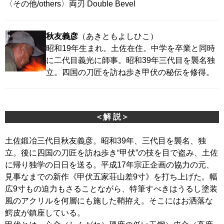
〈その他/others〉両刃 Double Bevel
秋友義彦
（あきともよしひこ）
昭和19年生まれ。土佐在住。中学を卒業と同時
に二代目義光に師事。昭和39年三代目を襲名独
立。四国の刀匠を訪ね歩き甲伏の秘伝を修得。
＜解 説＞
土佐鍛冶三代目秋友義彦。昭和39年、三代目を襲名、独
立。後に四国の刀匠を訪ね歩き“甲伏”の技を目で盗み、土佐
に帰り独学の日日を送る。平成17年宗正企画の協力の元、
見事なまでの新作《甲伏五家荘山差9寸》を打ち上げた。幅
広9寸もの迫力もさることながら、特筆すべきはうるし塗装
風のアクリルを何層にも施した鞘拵え。そこにはお洒落な
鰐皮が鎮座している。