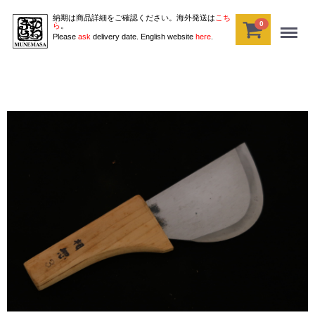
納期は商品詳細をご確認ください。海外発送は
こち
0
Menu
ら
。
Please
ask
delivery date. English website
here
.