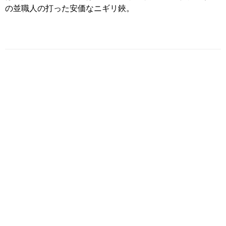
の並職人の打った安価なニギリ鋏。