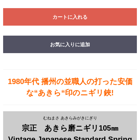
カートに入れる
お気に入りに追加
1980年代 播州の並職人の打った安価
な“あきら“印のニギリ鋏!
むねまさ あきらみがきにぎり
宗正 あきら磨ニギリ105㎜
Vintage Japanese Standard Spring