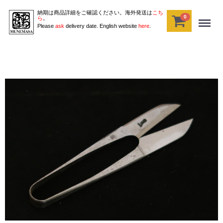
納期は商品詳細をご確認ください。海外発送は
こち
0
Menu
ら
。
Please
ask
delivery date. English website
here
.