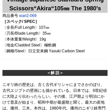
Scissors“Akira“105㎜ The 1980’s
商品番号
wari2-069
［スペック/ SPEC］
〈全長/Full Length〉107㎜
〈刃長/Blade Length〉35㎜
〈本体重量/Weight〉19g
〈地金/Cladded Steel〉極軟鋼
〈鋼種/Steel〉日立安来鋼 Yasuki Carbon Steel
＜解 説＞
ニギリ鋏の歴史は、古く古代ギリシャにまでさかのぼり、
古代エジプトの壁画にも描かれている。日本では、6世紀頃
に大陸より伝わったらしい。その後、江戸期より明治にか
けて普及が始まり、昭和中期が最盛期と聞く。最大の産地
は、播州、三木。本作は、1980年代、播州のニギリ鋏専門