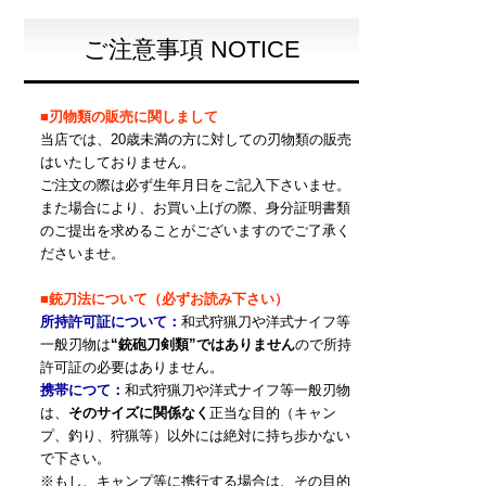
ご注意事項 NOTICE
■刃物類の販売に関しまして
当店では、20歳未満の方に対しての刃物類の販売
はいたしておりません。
ご注文の際は必ず生年月日をご記入下さいませ。
また場合により、お買い上げの際、身分証明書類
のご提出を求めることがございますのでご了承く
ださいませ。
■銃刀法について（必ずお読み下さい）
所持許可証について：
和式狩猟刀や洋式ナイフ等
一般刃物は
“銃砲刀剣類”ではありません
ので所持
許可証の必要はありません。
携帯につて：
和式狩猟刀や洋式ナイフ等一般刃物
は、
そのサイズに関係なく
正当な目的（キャン
プ、釣り、狩猟等）以外には絶対に持ち歩かない
で下さい。
※もし、キャンプ等に携行する場合は、その目的