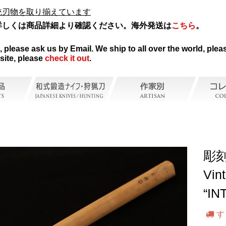
統刃物を取り揃えています
詳しくは商品詳細より確認ください。海外発送は
こちら
。
。
please ask us by Email. We ship to all over the world, pleas
site, please
check it out
.
彫刻
Vin
“IN
す