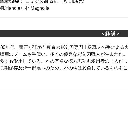
鋼種/Steel〉日立安来鋼 青紙二号 Blue #2
柄/Handle〉朴 Magnolia
＜解 説＞
980年代、宗正が認めた東京の彫刻刀専門上級職人の手による火
版画のブームも手伝い、多くの優秀な彫刻刀職人が生まれた。
多くも愛用している。かの有名な棟方志功も愛用者の一人だっ
長期保存及び一部展示のため、朴の柄は変色しているものもご