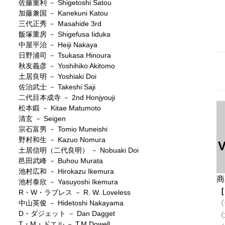
佐藤重利 － Shigetoshi Satou
加藤兼国 － Kanekuni Katou
三代正秀 － Masahide 3rd
飯塚重房 － Shigefusa Iiduka
中屋平治 － Heiji Nakaya
日野浦司 － Tsukasa Hinoura
秋友義彦 － Yoshihiko Akitomo
土居良明 － Yoshiaki Doi
佐治武士 － Takeshi Saji
二代目本成寺 － 2nd Honjyouji
松本鍛 － Kitae Matumoto
清玄 － Seigen
宗石富男 － Tomio Muneishi
野村和生 － Kazuo Nomura
V
土居信明（二代良明） － Nobuaki Doi
邑田武峰 － Buhou Murata
池村広和 － Hirokazu Ikemura
商
池村泰欣 － Yasuyoshi Ikemura
［
R・W・ラブレス － R. W. Loveless
中山英俊 － Hidetoshi Nakayama
〈
D・ダジェット － Dan Dagget
〈
T・M・ドエル － T.M.Dowell