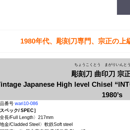
1980年代、彫刻刀専門、宗正の
ちょうこくとう まがりいんと
彫刻刀 曲印刀 宗正
intage Japanese High level Chisel “I
1980’s
品番号
wari10-086
スペック/ SPEC］
全長/Full Length〉217mm
地金/Cladded Steel〉軟鉄Soft steel