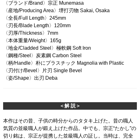
〈ブランド/Brand〉宗正 Munemasa
〈産地/Producing Area〉堺打刃物 Sakai, Osaka
〈全長/Full Length〉245mm
〈刃長/Blade Length〉120mm
〈刃厚/Thickness〉7mm
〈本体重量/Weight〉165g
〈地金/Cladded Steel〉極軟鋼 Soft Iron
〈鋼種/Steel〉炭素鋼 Carbon Steel
〈柄/Handle〉朴にプラスチック Magnolia with Plastic
〈刃付け/Bevel〉片刃 Single Bevel
〈姿/Shape〉出刃 Deba
＜解 説＞
本作はその昔、子供の時分からのタタキ上げた。昔の職人
気質の並級職人が鍛え上げた作品。中でも、宗正“たかし”の
切り銘は、宗正が提携した並級職人の証し。当時は、完全