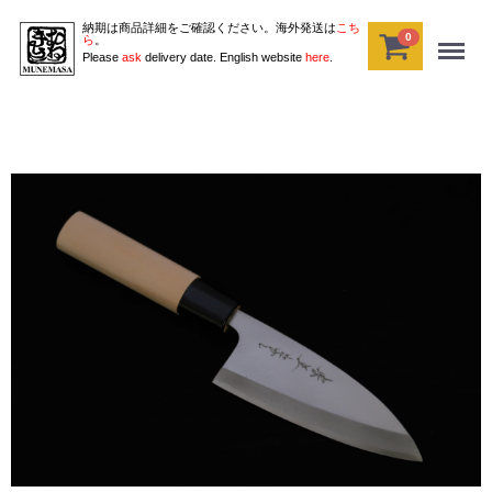
納期は商品詳細をご確認ください。海外発送は
こち
0
Menu
ら
。
Please
ask
delivery date. English website
here
.