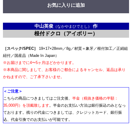
お気に入りに追加
中山英俊
作
（なかやまひでとし）
根付ドクロ（アイボリー）
［スペック/SPEC］
19×17×28mm／8g／材質＝象牙／根付加工／正絹組
紐付／国産品（Made In Japan）
※お届けまでに4〜5ヶ月ほどかかります。
※本商品に関しまして、お客様のご都合によるキャンセル、返品は承り
かねますので、ご了承下さいませ。
＜ご注意＞
こちらの商品につきましてはご注文後、
半金（税抜き価格の半額：
35,000円）を頂戴致します
。半金のお支払い方法は銀行振込のみとなっ
ております。残りの代金につきましては、クレジットカード、銀行振
込、代金引換でのお支払いが可能です。