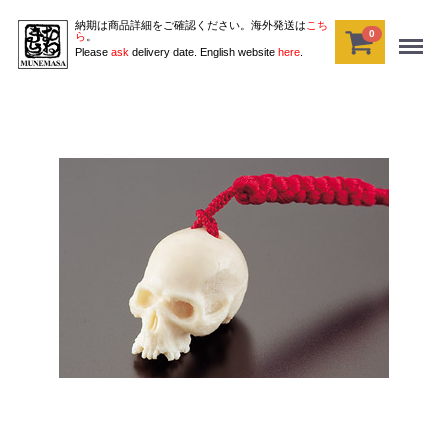
納期は商品詳細をご確認ください。海外発送は
こち
0
Menu
ら
。
Please
ask
delivery date. English website
here
.