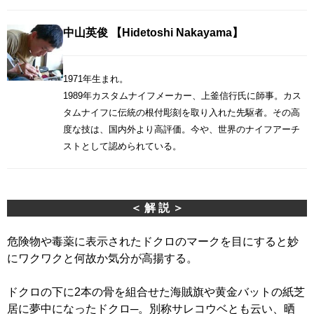
中山英俊 【Hidetoshi Nakayama】
1971年生まれ。
1989年カスタムナイフメーカー、上釜信行氏に師事。カス
タムナイフに伝統の根付彫刻を取り入れた先駆者。その高
度な技は、国内外より高評価。今や、世界のナイフアーチ
ストとして認められている。
＜ 解 説 ＞
危険物や毒薬に表示されたドクロのマークを目にすると妙
にワクワクと何故か気分が高揚する。
ドクロの下に2本の骨を組合せた海賊旗や黄金バットの紙芝
居に夢中になったドクロ─。別称サレコウベとも云い、晒