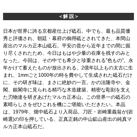
＜解 説＞
日本が世界に誇る京都産仕上げ砥石。中でも、最も品質優
秀と評価され、朝廷・幕府の御用砥とされてきた、本間山
産出のマルカ正本山砥石。平安の昔から近年までの間に掘
り尽くされたため、今日はもはや少量の在庫を残すのみと
なった。今回は、その中でも希少と珍重される”色もの”。永
年かけて蓄えたものが放出される。2億年以上もの太古に生
まれ、1mmごと1000年の時を費やして生成された砥石だけ
に、その研ぎ味は、まさに絶妙の一言。かの法隆寺や、金
閣、銀閣寺に見られる精巧な木造建築、精密な彫刻を支え
た刃物達を研ぎあげたマルカ正本山。この世界一の砥石の
素晴らしさをぜひこれを機にご堪能いただきたい。本品
は、1979年、畑中砥石より入荷品。刀匠・岩崎重義翁が(岩
崎選)の印を押している、正真正銘の中山鉱山産出の純真マ
ルカ正本山砥石だ。