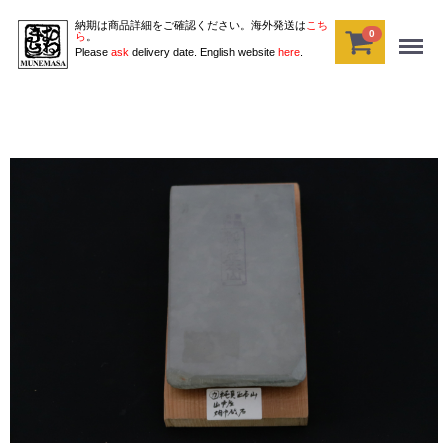
納期は商品詳細をご確認ください。海外発送は
こち
0
Menu
ら
。
Please
ask
delivery date. English website
here
.