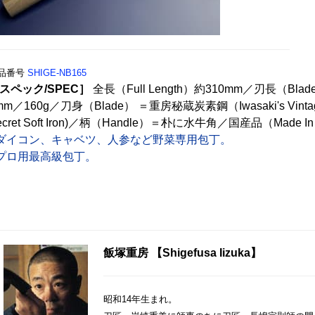
品番号
SHIGE-NB165
スペック/SPEC］
全長（Full Length）約310mm／刃長（Blade
mm／160g／刀身（Blade） ＝重房秘蔵炭素鋼（Iwasaki's Vinta
ecret Soft Iron)／柄（Handle）＝朴に水牛角／国産品（Made In
ダイコン、キャベツ、人参など野菜専用包丁。
プロ用最高級包丁。
飯塚重房 【Shigefusa Iizuka】
昭和14年生まれ。