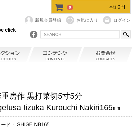
0円
0
合計
新規会員登録
お気に入り
ログイン
e click
重房作 黒打菜切5寸5分
gefusa Iizuka Kurouchi Nakiri165㎜
コード：
SHIGE-NB165