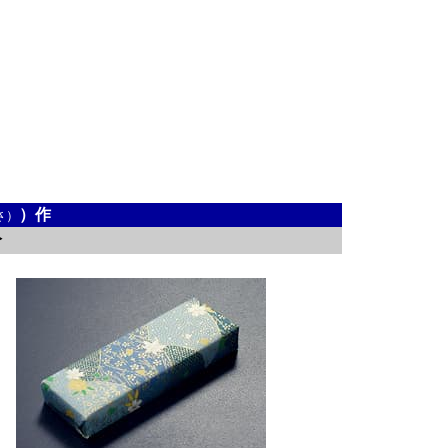
）作
さ）
分