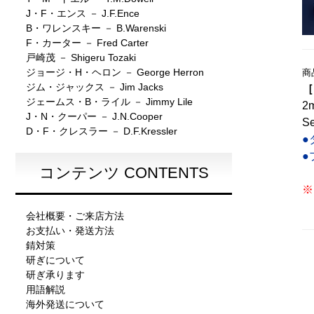
J・F・エンス － J.F.Ence
B・ワレンスキー － B.Warenski
F・カーター － Fred Carter
戸崎茂 － Shigeru Tozaki
ジョージ・H・ヘロン － George Herron
商
ジム・ジャックス － Jim Jacks
［
ジェームス・B・ライル － Jimmy Lile
2
J・N・クーパー － J.N.Cooper
S
D・F・クレスラー － D.F.Kressler
●
●
コンテンツ CONTENTS
※
会社概要・ご来店方法
お支払い・発送方法
錆対策
研ぎについて
研ぎ承ります
用語解説
海外発送について