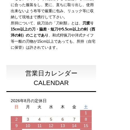
に合った服装をし、更に、直ちに取り出し、使用
出来ないよう布等で厳重に包み、リュック等に収
納して現地まで携行して下さい。
所持について、銃刀法の「刀剣類」とは、
刃渡り
15cm以上の刀・脇差・短刀や5.5cm以上の剣（西
洋の剣）のことであり
、和式狩猟刀や洋式ナイフ
等一般の刃物が15cm以上であっても、所持（自宅
に保管）は許されています。
営業日カレンダー
CALENDAR
2026年8月の定休日
日
月
火
水
木
金
土
1
2
3
4
5
6
7
8
9
10
11
12
13
14
15