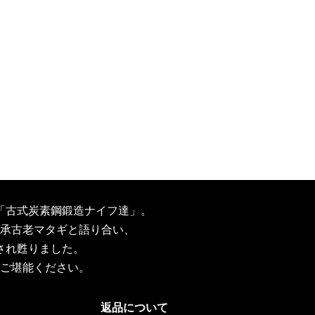
「古式炭素鋼鍛造ナイフ達」。
承古老マタギと語り合い、
され甦りました。
ご堪能ください。
返品について