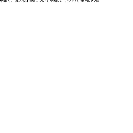
を叩く。真の切れ味について不断のこだわりが重房の今日