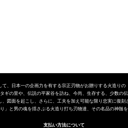
して、日本一の企画力を有する宗正刃物がお贈りする火造りの
タギの里や、伝説の平家谷を訪ね、今尚、生存する、少数の伝
し、図面を起こし、さらに、工夫を加え可能な限り忠実に復刻
り」と男の魂を揺さぶる火造り打ち刃物達、その名品の神髄を
支払い方法について