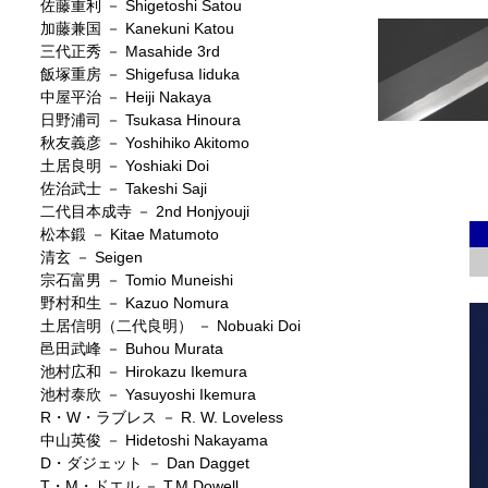
佐藤重利 － Shigetoshi Satou
加藤兼国 － Kanekuni Katou
三代正秀 － Masahide 3rd
飯塚重房 － Shigefusa Iiduka
中屋平治 － Heiji Nakaya
日野浦司 － Tsukasa Hinoura
秋友義彦 － Yoshihiko Akitomo
土居良明 － Yoshiaki Doi
佐治武士 － Takeshi Saji
二代目本成寺 － 2nd Honjyouji
松本鍛 － Kitae Matumoto
清玄 － Seigen
宗石富男 － Tomio Muneishi
野村和生 － Kazuo Nomura
土居信明（二代良明） － Nobuaki Doi
邑田武峰 － Buhou Murata
池村広和 － Hirokazu Ikemura
池村泰欣 － Yasuyoshi Ikemura
R・W・ラブレス － R. W. Loveless
中山英俊 － Hidetoshi Nakayama
D・ダジェット － Dan Dagget
T・M・ドエル － T.M.Dowell