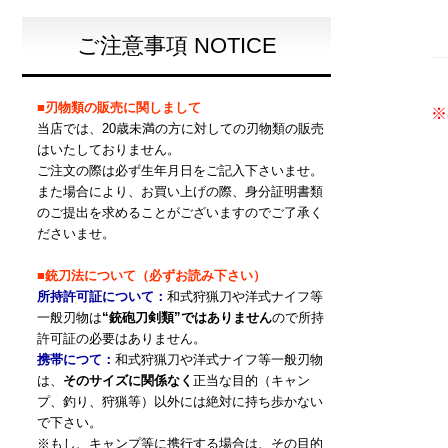
ご注意事項 NOTICE
■刃物類の販売に関しまして
※
当店では、20歳未満の方に対しての刃物類の販売
はいたしておりません。
ご注文の際は必ず生年月日をご記入下さいませ。
また場合により、お買い上げの際、身分証明書類
のご提出を求めることがございますのでご了承く
ださいませ。
■銃刀法について（必ずお読み下さい）
所持許可証について：
和式狩猟刀や洋式ナイフ等
一般刃物は
“銃砲刀剣類”ではありません
ので所持
許可証の必要はありません。
携帯につて：
和式狩猟刀や洋式ナイフ等一般刃物
は、
そのサイズに関係なく
正当な目的（キャン
プ、釣り、狩猟等）以外には絶対に持ち歩かない
で下さい。
※もし、キャンプ等に携行する場合は、その目的