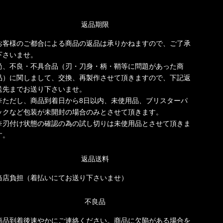
返品期限
お客様のご都合による商品の返品は承りかねますので、ご了承
下さいませ。
尚、不良・不具合品（刃・刀身・柄・鞘等に問題があった商
品）に関しまして、交換、再製作させて頂きますので、下記返
送先までお送り下さいませ。
※ただし、商品到着日から8日以内、未使用品、ブリスターパ
ックなど包装が未開封の場合のみとさせて頂きます。
※刃付け状態の確認の為の試し切りは未使用品とさせて頂きま
す。
返品送料
当店負担（着払いにてお送り下さいませ）
不良品
商品到着後速やかにご連絡ください。商品に欠陥がある場合を