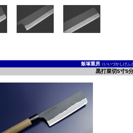
飯塚重房
（いいづかしげふ
黒打菜切5寸5