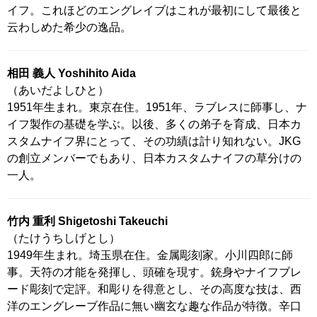
イフ。これほどのエングレイブはこれが最初にして最後と
云わしめた希少の逸品。
相田 義人 Yoshihito Aida
（あいだよしひと）
1951年生まれ。東京在住。1951年、ラブレスに師事し、ナ
イフ製作の基礎を学ぶ。以後、多くの弟子を育成、日本カ
スタムナイフ界にとって、その功績は計り知れない。JKG
の創立メンバーでもあり、日本カスタムナイフの草分けの
一人。
竹内 重利 Shigetoshi Takeuchi
（たけうちしげとし）
1949年生まれ。埼玉県在住。金属彫刻家。小川四郎に師
事。天符の才能を発揮し、頭確を現す。銃身やナイフブレ
ード彫刻で定評。和彫りを得意とし、その高度な技は、西
洋のエングレーブ作品に無い幽玄な趣な作品が特徴。辛口