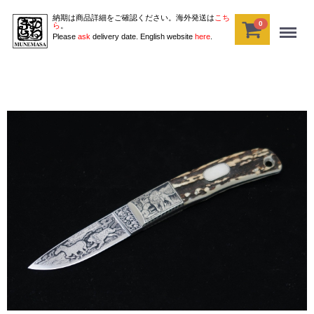
納期は商品詳細をご確認ください。海外発送は
こち
0
Menu
ら
。
Please
ask
delivery date. English website
here
.