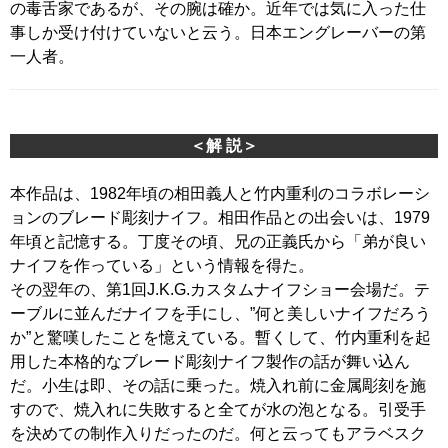
の毒舌家であるが、その腕は確か。近年では気に入った仕
事しか受け付けていないと云う。日本エングレーバーの第
一人者。
＜解 説＞
本作品は、1982年頃の相田義人と竹内重利のコラボレーシ
ョンのブレード彫刻ナイフ。相田作品との出会いは、1979
年頃と記憶する。丁度その頃、兄の正義氏から「弟が良い
ナイフを作っている」という情報を得た。
その翌年の、第1回J.K.G.カスタムナイフショー会場だ。テ
ーブルに並んだナイフを手にし、”何と美しいナイフだろう
か”と驚嘆したことを憶えている。暫くして、竹内重利を起
用した本格的なブレード彫刻ナイフ製作の話が舞い込ん
だ。小生は即、その話に乗った。焼入れ前に金属彫刻を施
すので、焼入れに失敗すると全てが水の泡となる。引受手
を決めての制作入りだったのだ。何と云ってもアラベスク