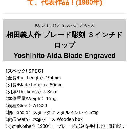
て、代表作品！(1980年)
あいだよしひと ３.5いんちどろっぷ
相田義人作 ブレード彫刻 ３インチド
ロップ
Yoshihito Aida Blade Engraved
［スペック/ SPEC］
〈全長/Full Length〉194mm
〈刃長/Blade Length〉80mm
〈刃厚/Thickness〉4.3mm
〈本体重量/Weight〉155g
〈鋼種/Steel〉ATS34
〈柄/Handle〉スタッグにメタルインレイ Stag
〈鞘/Sheath〉木箱ケース Wooden box
〈その他/other〉1980年、ブレード彫刻を手掛けた頃初期ナ